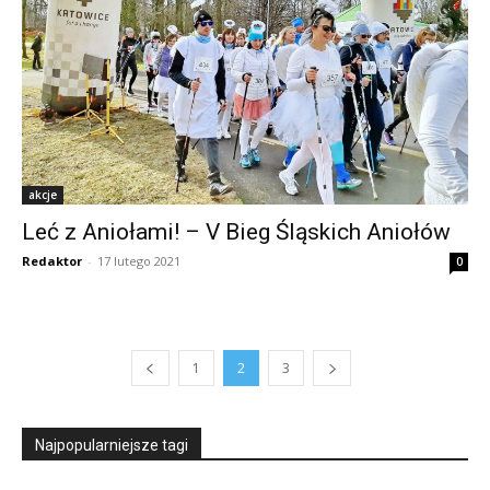
akcje
Leć z Aniołami! – V Bieg Śląskich Aniołów
Redaktor
-
17 lutego 2021
0
1
2
3
Najpopularniejsze tagi