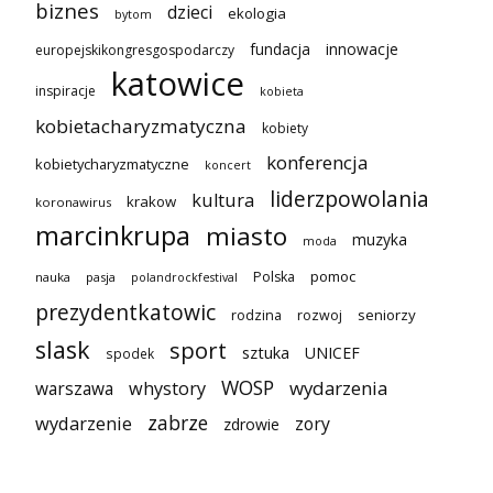
biznes
dzieci
ekologia
bytom
innowacje
fundacja
europejskikongresgospodarczy
katowice
inspiracje
kobieta
kobietacharyzmatyczna
kobiety
konferencja
kobietycharyzmatyczne
koncert
liderzpowolania
kultura
krakow
koronawirus
marcinkrupa
miasto
muzyka
moda
pomoc
Polska
nauka
pasja
polandrockfestival
prezydentkatowic
seniorzy
rodzina
rozwoj
slask
sport
sztuka
UNICEF
spodek
WOSP
wydarzenia
warszawa
whystory
zabrze
wydarzenie
zory
zdrowie