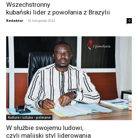
Wszechstronny
kubański lider z powołania z Brazylii
Redaktor
-
10 listopada 2022
0
Kultura i sztuka - polecane
W służbie swojemu ludowi,
czyli malijski styl liderowania