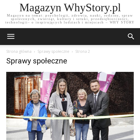
Magazyn WhyStory.pl
Magazyn na temat: psychologii, zdrowia, nauki, rodziny, spraw
społecznych, zwierząt, kultury i sztuki, przedsiębiorczości,
technologii– o inspirujących ludziach i miejscach – WHY STORY
Strona główna
Sprawy społeczne
Strona 2
Sprawy społeczne