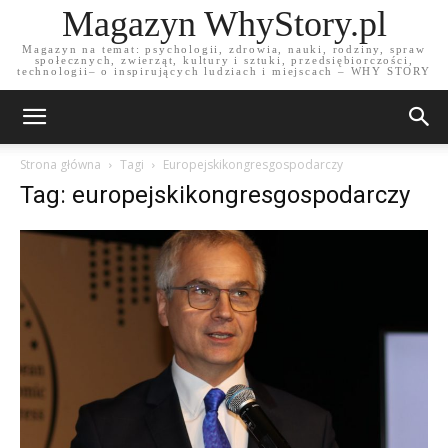
Magazyn WhyStory.pl
Magazyn na temat: psychologii, zdrowia, nauki, rodziny, spraw
społecznych, zwierząt, kultury i sztuki, przedsiębiorczości,
technologii– o inspirujących ludziach i miejscach – WHY STORY
Strona główna
Tagi
Europejskikongresgospodarczy
Tag: europejskikongresgospodarczy