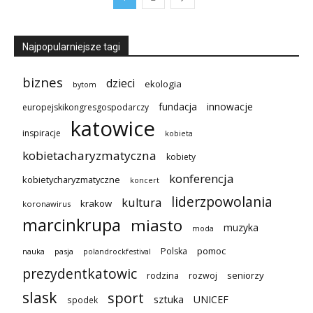
Najpopularniejsze tagi
biznes
dzieci
ekologia
bytom
innowacje
fundacja
europejskikongresgospodarczy
katowice
inspiracje
kobieta
kobietacharyzmatyczna
kobiety
konferencja
kobietycharyzmatyczne
koncert
liderzpowolania
kultura
krakow
koronawirus
marcinkrupa
miasto
muzyka
moda
pomoc
Polska
nauka
pasja
polandrockfestival
prezydentkatowic
seniorzy
rodzina
rozwoj
slask
sport
sztuka
UNICEF
spodek