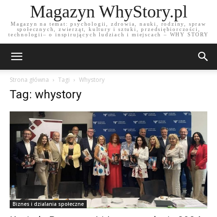
Magazyn WhyStory.pl
Magazyn na temat: psychologii, zdrowia, nauki, rodziny, spraw
społecznych, zwierząt, kultury i sztuki, przedsiębiorczości,
technologii– o inspirujących ludziach i miejscach – WHY STORY
Strona główna
Tagi
Whystory
Tag: whystory
Biznes i dzialania społeczne