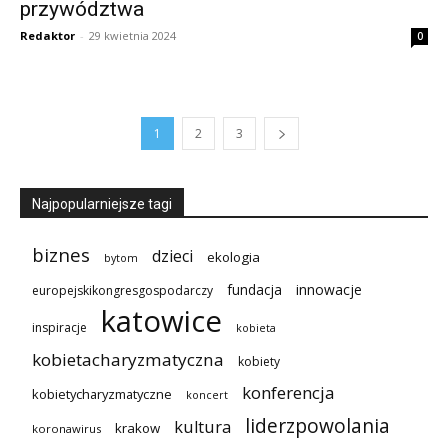
przywództwa
Redaktor
-
29 kwietnia 2024
0
1
2
3
Najpopularniejsze tagi
biznes
dzieci
ekologia
bytom
innowacje
fundacja
europejskikongresgospodarczy
katowice
inspiracje
kobieta
kobietacharyzmatyczna
kobiety
konferencja
kobietycharyzmatyczne
koncert
liderzpowolania
kultura
krakow
koronawirus