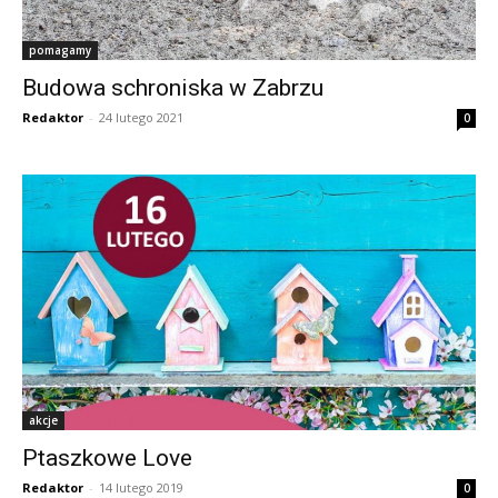
pomagamy
Budowa schroniska w Zabrzu
Redaktor
-
24 lutego 2021
0
akcje
Ptaszkowe Love
Redaktor
-
14 lutego 2019
0