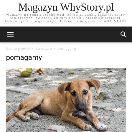
Magazyn WhyStory.pl
Magazyn na temat: psychologii, zdrowia, nauki, rodziny, spraw
społecznych, zwierząt, kultury i sztuki, przedsiębiorczości,
technologii– o inspirujących ludziach i miejscach – WHY STORY
Strona główna
Zwierzęta
pomagamy
pomagamy