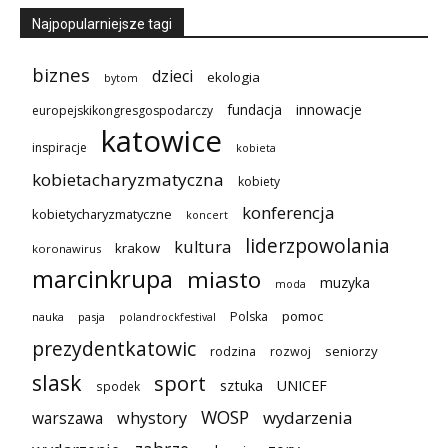
Najpopularniejsze tagi
biznes
dzieci
ekologia
bytom
innowacje
fundacja
europejskikongresgospodarczy
katowice
inspiracje
kobieta
kobietacharyzmatyczna
kobiety
konferencja
kobietycharyzmatyczne
koncert
liderzpowolania
kultura
krakow
koronawirus
marcinkrupa
miasto
muzyka
moda
pomoc
Polska
nauka
pasja
polandrockfestival
prezydentkatowic
seniorzy
rodzina
rozwoj
slask
sport
sztuka
UNICEF
spodek
WOSP
wydarzenia
warszawa
whystory