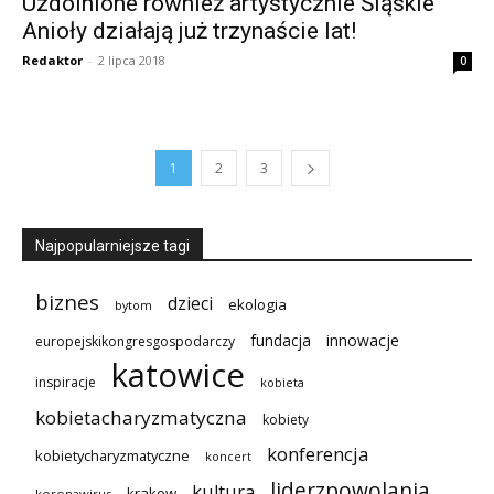
Uzdolnione również artystycznie Śląskie
Anioły działają już trzynaście lat!
Redaktor
-
2 lipca 2018
0
1
2
3
Najpopularniejsze tagi
biznes
dzieci
ekologia
bytom
innowacje
fundacja
europejskikongresgospodarczy
katowice
inspiracje
kobieta
kobietacharyzmatyczna
kobiety
konferencja
kobietycharyzmatyczne
koncert
liderzpowolania
kultura
krakow
koronawirus