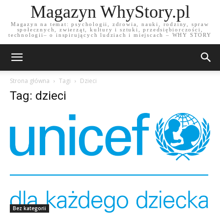
Magazyn WhyStory.pl
Magazyn na temat: psychologii, zdrowia, nauki, rodziny, spraw
społecznych, zwierząt, kultury i sztuki, przedsiębiorczości,
technologii– o inspirujących ludziach i miejscach – WHY STORY
Strona główna
Tagi
Dzieci
Tag: dzieci
Bez kategorii