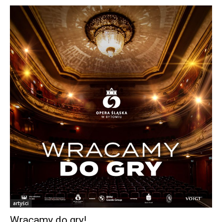
artyści
Wracamy do gry!