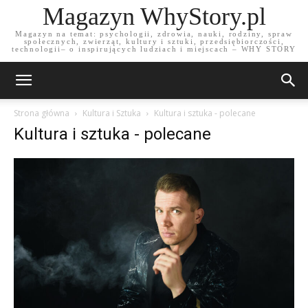
Magazyn WhyStory.pl
Magazyn na temat: psychologii, zdrowia, nauki, rodziny, spraw
społecznych, zwierząt, kultury i sztuki, przedsiębiorczości,
technologii– o inspirujących ludziach i miejscach – WHY STORY
Strona główna
Kultura i Sztuka
Kultura i sztuka - polecane
Kultura i sztuka - polecane