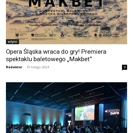
artyści
Opera Śląska wraca do gry! Premiera
spektaklu baletowego „Makbet”
Redaktor
-
19 lutego 2024
0