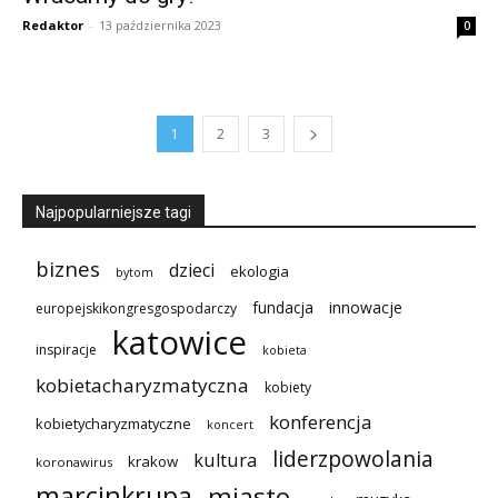
Redaktor
-
13 października 2023
0
1
2
3
Najpopularniejsze tagi
biznes
dzieci
ekologia
bytom
innowacje
fundacja
europejskikongresgospodarczy
katowice
inspiracje
kobieta
kobietacharyzmatyczna
kobiety
konferencja
kobietycharyzmatyczne
koncert
liderzpowolania
kultura
krakow
koronawirus
marcinkrupa
miasto