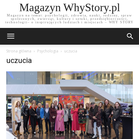
Magazyn WhyStory.pl
Magazyn na temat: psychologii, zdrowia, nauki, rodziny, spraw
społecznych, zwierząt, kultury i sztuki, przedsiębiorczości,
technologii– o inspirujących ludziach i miejscach – WHY STORY
Strona główna
Psychologia
uczucia
uczucia