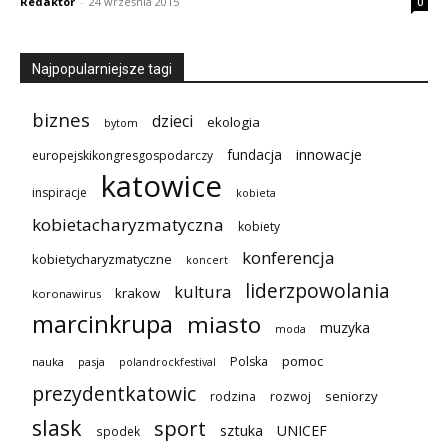
Redaktor
-
24 września 2015
0
Najpopularniejsze tagi
biznes
dzieci
ekologia
bytom
innowacje
fundacja
europejskikongresgospodarczy
katowice
inspiracje
kobieta
kobietacharyzmatyczna
kobiety
konferencja
kobietycharyzmatyczne
koncert
liderzpowolania
kultura
krakow
koronawirus
marcinkrupa
miasto
muzyka
moda
pomoc
Polska
nauka
pasja
polandrockfestival
prezydentkatowic
seniorzy
rodzina
rozwoj
slask
sport
sztuka
UNICEF
spodek