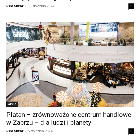
Redaktor
-
31 stycznia 2024
0
akcje
Platan – zrównoważone centrum handlowe
w Zabrzu – dla ludzi i planety
Redaktor
-
5 stycznia 2024
0