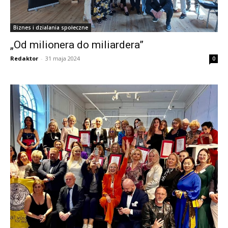
Biznes i dzialania społeczne
„Od milionera do miliardera”
Redaktor
-
31 maja 2024
0