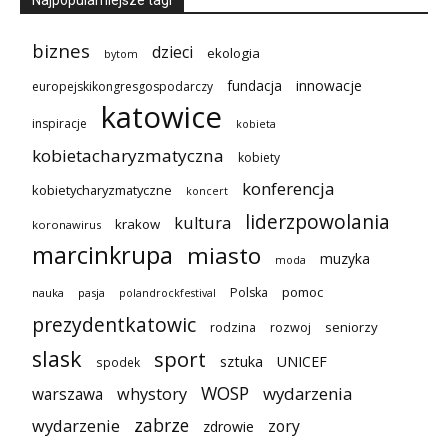
Najpopularniejsze tagi
biznes
dzieci
ekologia
bytom
innowacje
fundacja
europejskikongresgospodarczy
katowice
inspiracje
kobieta
kobietacharyzmatyczna
kobiety
konferencja
kobietycharyzmatyczne
koncert
liderzpowolania
kultura
krakow
koronawirus
marcinkrupa
miasto
muzyka
moda
pomoc
Polska
nauka
pasja
polandrockfestival
prezydentkatowic
seniorzy
rodzina
rozwoj
slask
sport
sztuka
UNICEF
spodek
WOSP
wydarzenia
warszawa
whystory
zabrze
wydarzenie
zory
zdrowie