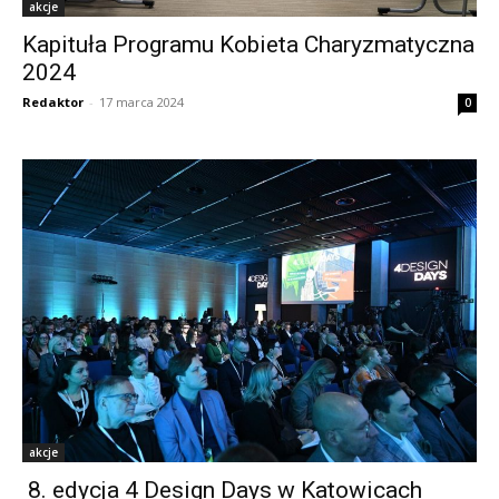
akcje
Kapituła Programu Kobieta Charyzmatyczna
2024
Redaktor
-
17 marca 2024
0
akcje
8. edycja 4 Design Days w Katowicach