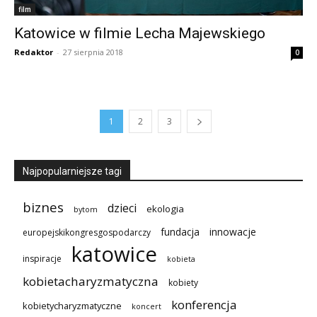
film
Katowice w filmie Lecha Majewskiego
Redaktor
-
27 sierpnia 2018
0
1
2
3
Najpopularniejsze tagi
biznes
dzieci
ekologia
bytom
innowacje
fundacja
europejskikongresgospodarczy
katowice
inspiracje
kobieta
kobietacharyzmatyczna
kobiety
konferencja
kobietycharyzmatyczne
koncert