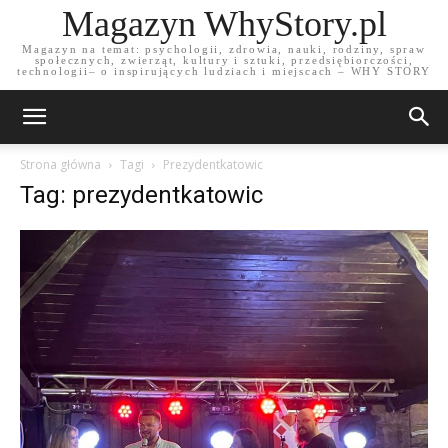
Magazyn WhyStory.pl
Magazyn na temat: psychologii, zdrowia, nauki, rodziny, spraw
społecznych, zwierząt, kultury i sztuki, przedsiębiorczości,
technologii– o inspirujących ludziach i miejscach – WHY STORY
Strona główna
Tagi
Prezydentkatowic
Tag: prezydentkatowic