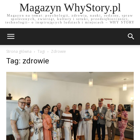
Magazyn WhyStory.pl
Magazyn na temat: psychologii, zdrowia, nauki, rodziny, spraw
społecznych, zwierząt, kultury i sztuki, przedsiębiorczości,
technologii– o inspirujących ludziach i miejscach – WHY STORY
Strona główna
Tagi
Zdrowie
Tag: zdrowie