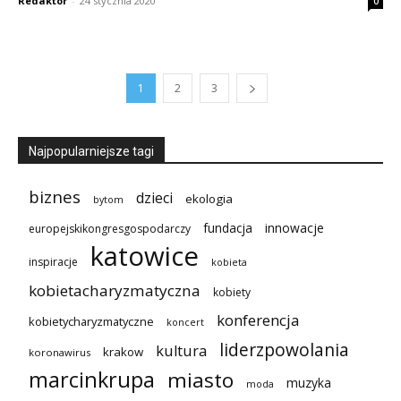
Redaktor
-
24 stycznia 2020
0
1
2
3
Najpopularniejsze tagi
biznes
dzieci
ekologia
bytom
innowacje
fundacja
europejskikongresgospodarczy
katowice
inspiracje
kobieta
kobietacharyzmatyczna
kobiety
konferencja
kobietycharyzmatyczne
koncert
liderzpowolania
kultura
krakow
koronawirus
marcinkrupa
miasto
muzyka
moda