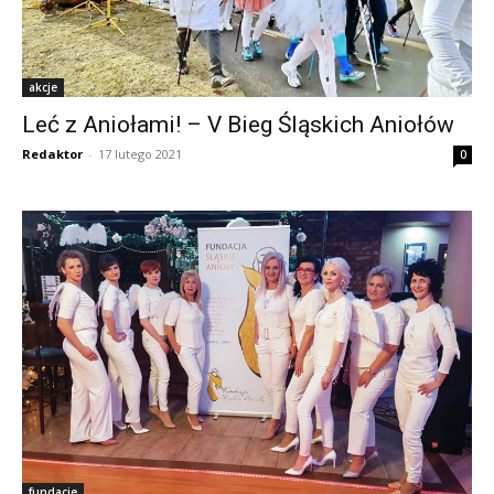
akcje
Leć z Aniołami! – V Bieg Śląskich Aniołów
Redaktor
-
17 lutego 2021
0
fundacje