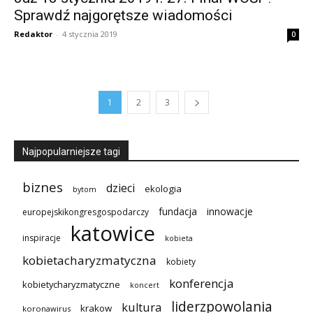
Sprawdź najgorętsze wiadomości
Redaktor
-
4 stycznia 2019
0
1
2
3
Najpopularniejsze tagi
biznes
dzieci
ekologia
bytom
innowacje
fundacja
europejskikongresgospodarczy
katowice
inspiracje
kobieta
kobietacharyzmatyczna
kobiety
konferencja
kobietycharyzmatyczne
koncert
liderzpowolania
kultura
krakow
koronawirus