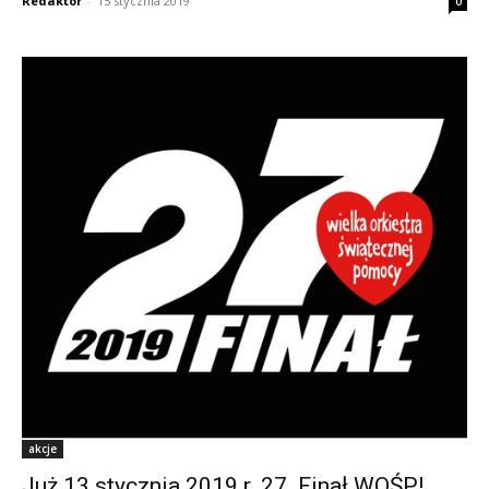
Redaktor
-
15 stycznia 2019
0
akcje
Już 13 stycznia 2019 r. 27. Finał WOŚP!