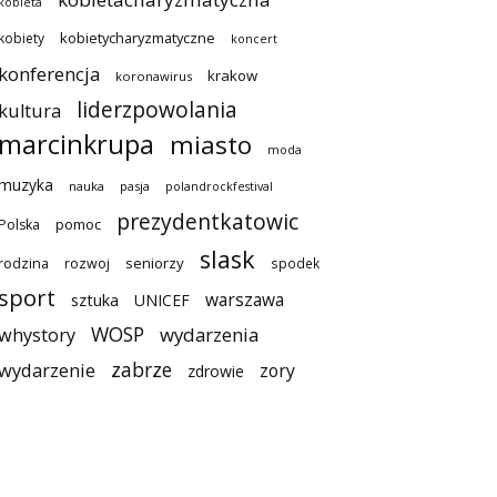
kobieta
kobietycharyzmatyczne
kobiety
koncert
konferencja
krakow
koronawirus
liderzpowolania
kultura
marcinkrupa
miasto
moda
muzyka
nauka
pasja
polandrockfestival
prezydentkatowic
pomoc
Polska
slask
seniorzy
rodzina
rozwoj
spodek
sport
warszawa
sztuka
UNICEF
WOSP
wydarzenia
whystory
zabrze
wydarzenie
zory
zdrowie