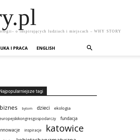
y.pl
chnologii– o inspirujących ludziach i miejscach – WHY STORY
UKA I PRACA
ENGLISH
Najpopularniejsze tagi
biznes
dzieci
ekologia
bytom
fundacja
europejskikongresgospodarczy
katowice
innowacje
inspiracje
kobietacharyzmatyczna