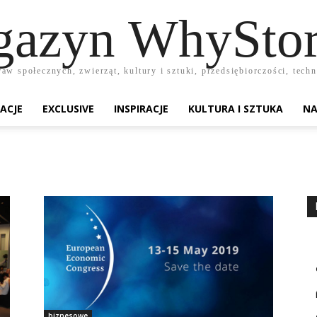
azyn WhyStor
raw społecznych, zwierząt, kultury i sztuki, przedsiębiorczości, te
ACJE
EXCLUSIVE
INSPIRACJE
KULTURA I SZTUKA
NA
biznesowe