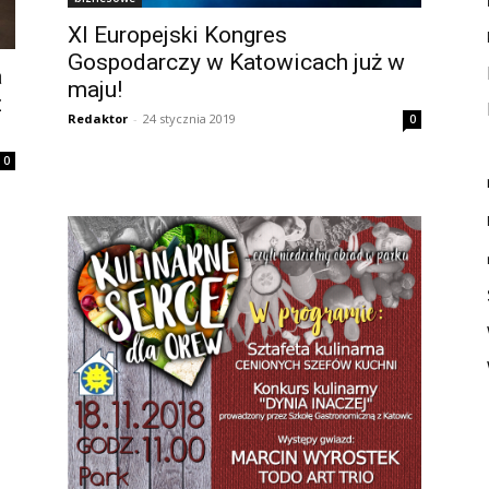
XI Europejski Kongres
Gospodarczy w Katowicach już w
a
maju!
z
Redaktor
-
24 stycznia 2019
0
0