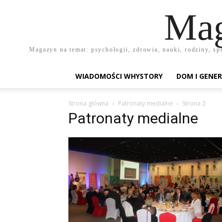
Mag
Magazyn na temat: psychologii, zdrowia, nauki, rodziny, sp
WIADOMOŚCI WHYSTORY
DOM I GENER
Strona główna
Patronaty medialne
Strona 2
Patronaty medialne