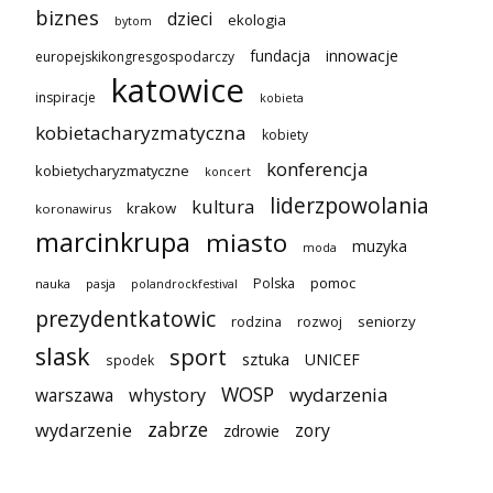
biznes
dzieci
ekologia
bytom
innowacje
fundacja
europejskikongresgospodarczy
katowice
inspiracje
kobieta
kobietacharyzmatyczna
kobiety
konferencja
kobietycharyzmatyczne
koncert
liderzpowolania
kultura
krakow
koronawirus
marcinkrupa
miasto
muzyka
moda
pomoc
Polska
nauka
pasja
polandrockfestival
prezydentkatowic
seniorzy
rodzina
rozwoj
slask
sport
sztuka
UNICEF
spodek
WOSP
wydarzenia
warszawa
whystory
zabrze
wydarzenie
zory
zdrowie