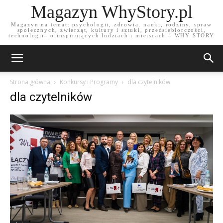
Magazyn WhyStory.pl
Magazyn na temat: psychologii, zdrowia, nauki, rodziny, spraw
społecznych, zwierząt, kultury i sztuki, przedsiębiorczości,
technologii– o inspirujących ludziach i miejscach – WHY STORY
Strona główna
Konkursy i Programy
dla czytelników
dla czytelników