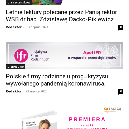
dla czytelników
Letnie lektury polecane przez Panią rektor
WSB dr hab. Zdzisławę Dacko-Pikiewicz
Redaktor
-
3 sierpnia 2021
0
biznesowe
Polskie firmy rodzinne u progu kryzysu
wywołanego pandemią koronawirusa.
Redaktor
-
23 marca 2020
0