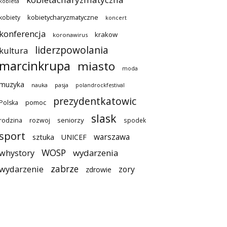
kobieta
kobietycharyzmatyczne
kobiety
koncert
konferencja
krakow
koronawirus
liderzpowolania
kultura
marcinkrupa
miasto
moda
muzyka
nauka
pasja
polandrockfestival
prezydentkatowic
pomoc
Polska
slask
seniorzy
rodzina
rozwoj
spodek
sport
warszawa
sztuka
UNICEF
WOSP
wydarzenia
whystory
zabrze
wydarzenie
zory
zdrowie