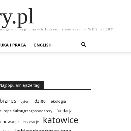
y.pl
chnologii– o inspirujących ludziach i miejscach – WHY STORY
UKA I PRACA
ENGLISH
Najpopularniejsze tagi
biznes
dzieci
ekologia
bytom
fundacja
europejskikongresgospodarczy
katowice
innowacje
inspiracje
kobietacharyzmatyczna