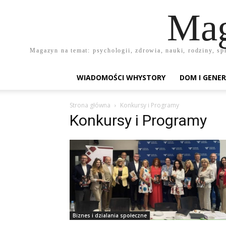
Mag
Magazyn na temat: psychologii, zdrowia, nauki, rodziny, sp
WIADOMOŚCI WHYSTORY
DOM I GENER
Strona główna
Konkursy i Programy
Konkursy i Programy
Biznes i dzialania społeczne