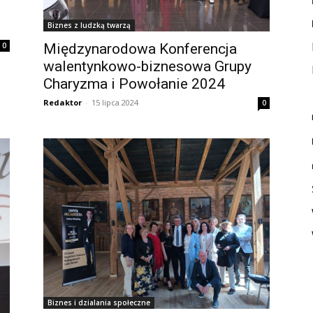
Biznes z ludzką twarzą
0
Międzynarodowa Konferencja
walentynkowo-biznesowa Grupy
Charyzma i Powołanie 2024
Redaktor
-
15 lipca 2024
0
Biznes i dzialania społeczne