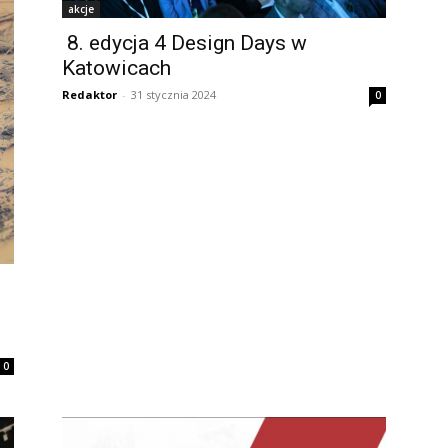
akcje
8. edycja 4 Design Days w
Katowicach
Redaktor
-
31 stycznia 2024
0
0