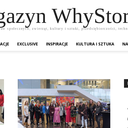
azyn WhyStor
raw społecznych, zwierząt, kultury i sztuki, przedsiębiorczości, te
ACJE
EXCLUSIVE
INSPIRACJE
KULTURA I SZTUKA
NA