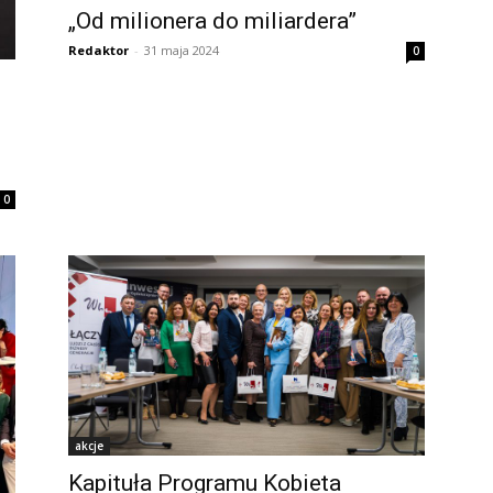
„Od milionera do miliardera”
Redaktor
-
31 maja 2024
0
0
akcje
Kapituła Programu Kobieta