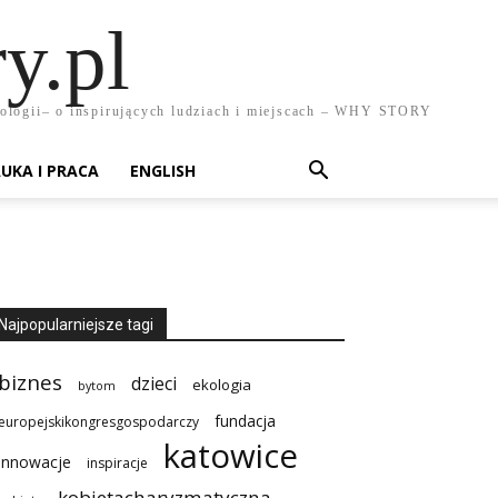
y.pl
chnologii– o inspirujących ludziach i miejscach – WHY STORY
UKA I PRACA
ENGLISH
Najpopularniejsze tagi
biznes
dzieci
ekologia
bytom
fundacja
europejskikongresgospodarczy
katowice
innowacje
inspiracje
kobietacharyzmatyczna