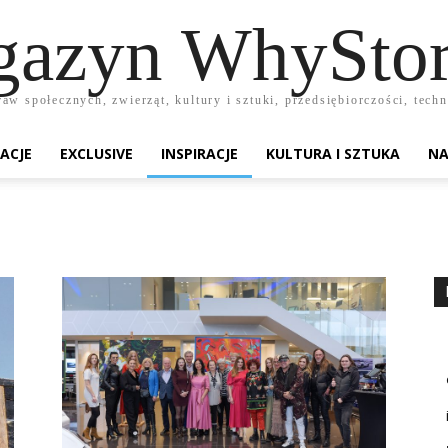
azyn WhyStor
raw społecznych, zwierząt, kultury i sztuki, przedsiębiorczości, te
ACJE
EXCLUSIVE
INSPIRACJE
KULTURA I SZTUKA
NA