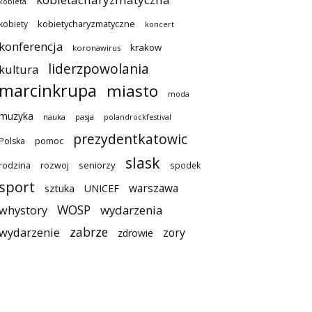
kobieta
kobietycharyzmatyczne
kobiety
koncert
konferencja
krakow
koronawirus
liderzpowolania
kultura
marcinkrupa
miasto
moda
muzyka
nauka
pasja
polandrockfestival
prezydentkatowic
pomoc
Polska
slask
seniorzy
rodzina
rozwoj
spodek
sport
warszawa
sztuka
UNICEF
WOSP
wydarzenia
whystory
zabrze
wydarzenie
zory
zdrowie