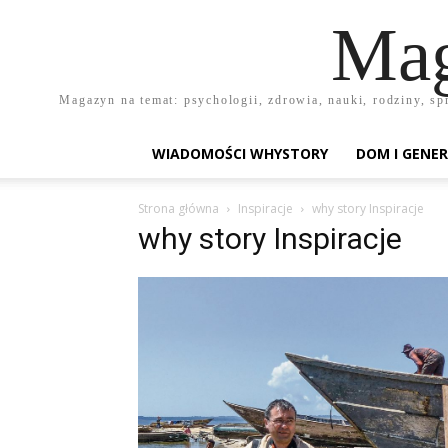
Mag
Magazyn na temat: psychologii, zdrowia, nauki, rodziny, sp
WIADOMOŚCI WHYSTORY
DOM I GENER
Strona główna
Inspiracje
why story Inspiracje
why story Inspiracje