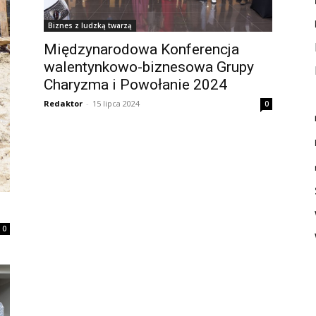
Biznes z ludzką twarzą
Międzynarodowa Konferencja
walentynkowo-biznesowa Grupy
Charyzma i Powołanie 2024
Redaktor
-
15 lipca 2024
0
0