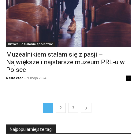
Biznes i dzialania społeczne
Muzealnikiem stałam się z pasji –
Największe i najstarsze muzeum PRL-u w
Polsce
Redaktor
-
9 maja 2024
0
1
2
3
Najpopularniejsze tagi