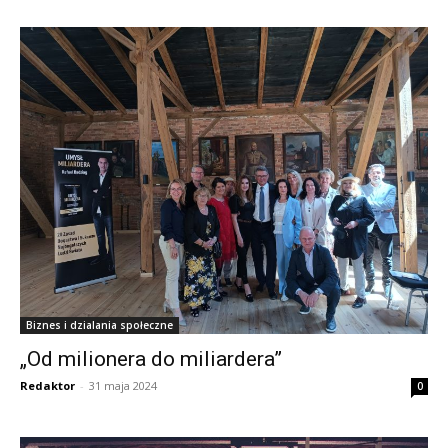
Biznes i dzialania społeczne
„Od milionera do miliardera”
Redaktor
-
31 maja 2024
0