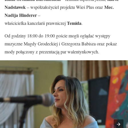
Nadstawek
Mec.
– współzałożyciel projektu Wieś Plus oraz
Nadĳa Hinderer
–
Temida
właścicielka kancelarii prawniczej
.
Od godziny 18:00 do 19:00 goście mogli oglądać występy
muzyczne Magdy Grodeckiej i Grzegorza Babisza oraz pokaz
mody połączony z prezentacją par walentynkowych.