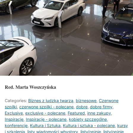
Red. Marta Woszczyńska
Categories:
Biznes z ludzką twarzą
,
biznesowe
,
Czerwone
szpilki
,
czerwone szpilki - polecane
,
dobre
,
dobre firmy
,
Exclusive
,
exclusive - polecane
,
Featured
,
inne zakupy
,
Inspiracje
,
Inspiracje - polecane
,
kobiety szczególne
,
konferencje
,
Kultura i Sztuka
,
Kultura i sztuka - polecane
,
kursy
i szkolenia
,
listy wiadomości whystory
,
listy/opinie
,
listy/opinie