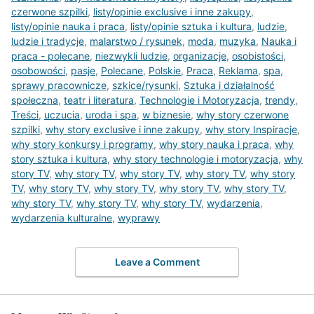
czerwone szpilki
,
listy/opinie exclusive i inne zakupy
,
listy/opinie nauka i praca
,
listy/opinie sztuka i kultura
,
ludzie
,
ludzie i tradycje
,
malarstwo / rysunek
,
moda
,
muzyka
,
Nauka i
praca - polecane
,
niezwykli ludzie
,
organizacje
,
osobistości
,
osobowości
,
pasje
,
Polecane
,
Polskie
,
Praca
,
Reklama
,
spa
,
sprawy pracownicze
,
szkice/rysunki
,
Sztuka i działalność
społeczna
,
teatr i literatura
,
Technologie i Motoryzacja
,
trendy
,
Treści
,
uczucia
,
uroda i spa
,
w biznesie
,
why story czerwone
szpilki
,
why story exclusive i inne zakupy
,
why story Inspiracje
,
why story konkursy i programy
,
why story nauka i praca
,
why
story sztuka i kultura
,
why story technologie i motoryzacja
,
why
story TV
,
why story TV
,
why story TV
,
why story TV
,
why story
TV
,
why story TV
,
why story TV
,
why story TV
,
why story TV
,
why story TV
,
why story TV
,
why story TV
,
wydarzenia
,
wydarzenia kulturalne
,
wyprawy
Leave a Comment