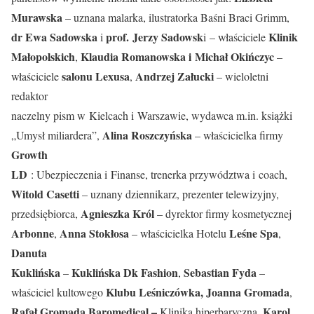
Murawska
– uznana malarka, ilustratorka Baśni Braci Grimm,
dr Ewa Sadowska
prof. Jerzy Sadowsk
Klinik
i
i – właściciele
Małopolskich
Klaudia Romanowska i Michał Okińczyc
,
–
salonu Lexusa
Andrzej Załucki
właściciele
,
– wieloletni
redaktor
naczelny pism w Kielcach i Warszawie, wydawca m.in. książki
Alina Roszczyńska
„Umysł miliardera”,
– właścicielka firmy
Growth
LD
: Ubezpieczenia i Finanse, trenerka przywództwa i coach,
Witold Casetti
– uznany dziennikarz, prezenter telewizyjny,
Agnieszka Król
przedsiębiorca,
– dyrektor firmy kosmetycznej
Arbonne
Anna Stokłosa
Leśne Spa
,
– właścicielka Hotelu
,
Danuta
Kuklińska
Kuklińska Dk Fashion
Sebastian Fyda
–
,
–
Klubu Leśniczówka, Joanna Gromada
właściciel kultowego
,
Rafał Gromada Baromedical –
Karol
Klinika hiperbaryczna,