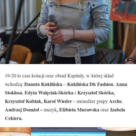
19-20 to czas kolacji oraz obrad Kapituły, w której skład
Danuta Kuklińska
Kuklińska Dk Fashion
Anna
wchodzą:
–
,
Stokłosa
Edyta
Walęciak-Skórka
Krzysztof Skórka,
,
i
Krzysztof Kubiak, Karol Wieder
Arche
– menedżer grupy
,
Andrzej Domżoł –
, Elżbieta Murawska
Izabela
muzyk
oraz
Cekiera.