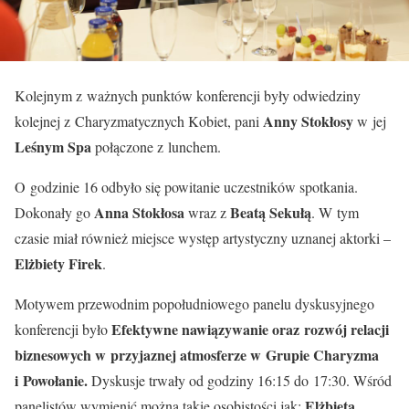
Kolejnym z ważnych punktów konferencji były odwiedziny
Anny Stokłosy
kolejnej z Charyzmatycznych Kobiet, pani
w jej
Leśnym Spa
połączone z lunchem.
O godzinie 16 odbyło się powitanie uczestników spotkania.
Anna Stokłosa
Beatą Sekułą
Dokonały go
wraz z
. W tym
czasie miał również miejsce występ artystyczny uznanej aktorki –
Elżbiety Firek
.
Motywem przewodnim popołudniowego panelu dyskusyjnego
Efektywne nawiązywanie oraz rozwój relacji
konferencji było
biznesowych w przyjaznej atmosferze w Grupie Charyzma
i Powołanie.
Dyskusje trwały od godziny 16:15 do 17:30. Wśród
Elżbieta
panelistów wymienić można takie osobistości jak: