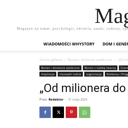
Mag
Magazyn na temat: psychologii, zdrowia, nauki, rodziny, sp
WIADOMOŚCI WHYSTORY
DOM I GENE
Strona główna
Biznes i dzialania społeczne
„Od mi
Biznes i dzialania społeczne
Biznes z ludzką twarzą
Czerw
Inspiracje
niezwykli ludzie
organizacje
Konkursy i Pro
„Od milionera do
Przez
Redaktor
-
31 maja 2024