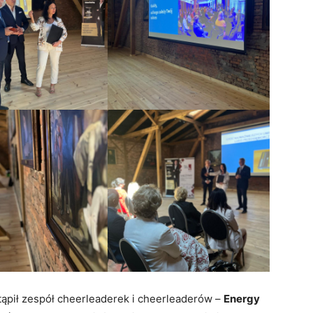
ąpił zespół cheerleaderek i cheerleaderów –
Energy