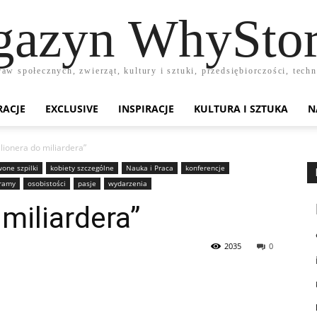
azyn WhyStor
raw społecznych, zwierząt, kultury i sztuki, przedsiębiorczości, te
RACJE
EXCLUSIVE
INSPIRACJE
KULTURA I SZTUKA
N
lionera do miliardera”
one szpilki
kobiety szczególne
Nauka i Praca
konferencje
gramy
osobistości
pasje
wydarzenia
 miliardera”
2035
0