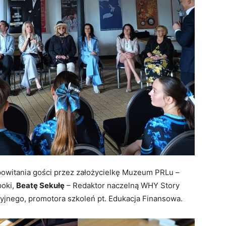
 powitania gości przez założycielkę Muzeum PRLu –
poki,
Beatę Sekułę
– Redaktor naczelną WHY Story
zyjnego, promotora szkoleń pt. Edukacja Finansowa.