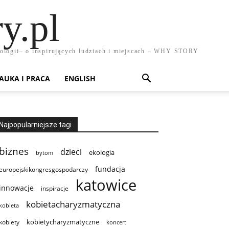
y.pl
chnologii– o inspirujących ludziach i miejscach – WHY STORY
AUKA I PRACA
ENGLISH
Najpopularniejsze tagi
biznes
dzieci
ekologia
bytom
fundacja
europejskikongresgospodarczy
katowice
innowacje
inspiracje
kobietacharyzmatyczna
kobieta
kobietycharyzmatyczne
kobiety
koncert