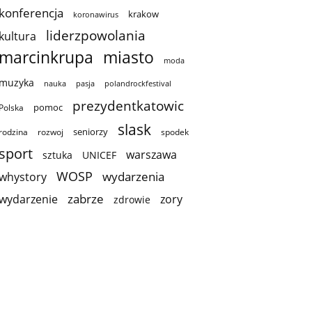
konferencja
krakow
koronawirus
liderzpowolania
kultura
marcinkrupa
miasto
moda
muzyka
nauka
pasja
polandrockfestival
prezydentkatowic
pomoc
Polska
slask
seniorzy
rodzina
rozwoj
spodek
sport
warszawa
sztuka
UNICEF
WOSP
wydarzenia
whystory
zabrze
wydarzenie
zory
zdrowie