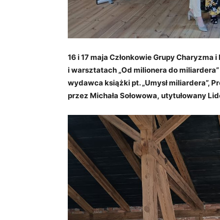
16 i 17 maja Członkowie Grupy Charyzma i 
i warsztatach „Od milionera do miliardera”
wydawca książki pt. „Umysł miliardera”, P
przez Michała Sołowowa, utytułowany Lid