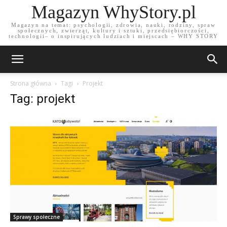
Magazyn WhyStory.pl
Magazyn na temat: psychologii, zdrowia, nauki, rodziny, spraw
społecznych, zwierząt, kultury i sztuki, przedsiębiorczości,
technologii– o inspirujących ludziach i miejscach – WHY STORY
Strona główna
Tagi
Projekt
Tag: projekt
Sprawy społeczne