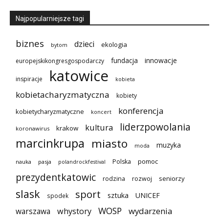
Najpopularniejsze tagi
biznes
dzieci
ekologia
bytom
innowacje
fundacja
europejskikongresgospodarczy
katowice
inspiracje
kobieta
kobietacharyzmatyczna
kobiety
konferencja
kobietycharyzmatyczne
koncert
liderzpowolania
kultura
krakow
koronawirus
marcinkrupa
miasto
muzyka
moda
pomoc
Polska
nauka
pasja
polandrockfestival
prezydentkatowic
seniorzy
rodzina
rozwoj
slask
sport
sztuka
UNICEF
spodek
WOSP
wydarzenia
warszawa
whystory