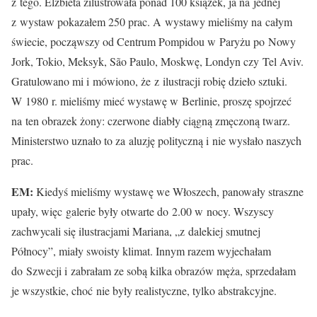
z tego. Elżbieta zilustrowała ponad 100 książek, ja na jednej
z wystaw pokazałem 250 prac. A wystawy mieliśmy na całym
świecie, począwszy od Centrum Pompidou w Paryżu po Nowy
Jork, Tokio, Meksyk, São Paulo, Moskwę, Londyn czy Tel Aviv.
Gratulowano mi i mówiono, że z ilustracji robię dzieło sztuki.
W 1980 r. mieliśmy mieć wystawę w Berlinie, proszę spojrzeć
na ten obrazek żony: czerwone diabły ciągną zmęczoną twarz.
Ministerstwo uznało to za aluzję polityczną i nie wysłało naszych
prac.
EM:
Kiedyś mieliśmy wystawę we Włoszech, panowały straszne
upały, więc galerie były otwarte do 2.00 w nocy. Wszyscy
zachwycali się ilustracjami Mariana, „z dalekiej smutnej
Północy”, miały swoisty klimat. Innym razem wyjechałam
do Szwecji i zabrałam ze sobą kilka obrazów męża, sprzedałam
je wszystkie, choć nie były realistyczne, tylko abstrakcyjne.