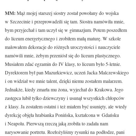
MM:
Mąż mojej starszej siostry został powołany do wojska
w Szczecinie i przeprowadzili się tam. Siostra namówiła mnie,
bym przyjechał i tam uczył się w gimnazjum. Potem poszedłem
do liceum energetycznego i zrobiłem małą maturę. W szkole
malowałem dekoracje do różnych uroczystości i nauczyciele
namówili mnie, żebym przeniósł się do liceum plastycznego.
Musiałem zdać egzamin do IV klasy, to liceum było 5-letnie.
Dyrektorem był pan Mazurkiewicz, uczeń Jacka Malczewskiego
i on widział we mnie talent, dzięki niemu zostałem malarzem.
Jednakże, kiedy zmarła mu żona, wyjechał do Krakowa. Jego
zastępca lubił tylko dziewczyny i usunął wszystkich chłopców
z klasy. Ja zostałem ostatni i też miałem być usunięty, ale wtedy
dyrekcję objęła hrabianka Ponińska, kształcona w Gdańsku
i Neapolu. Pierwszą rzeczą jaką zrobiła to zadała nam
narysowanie portretu. Rozłożyliśmy rysunki na podłodze, pani