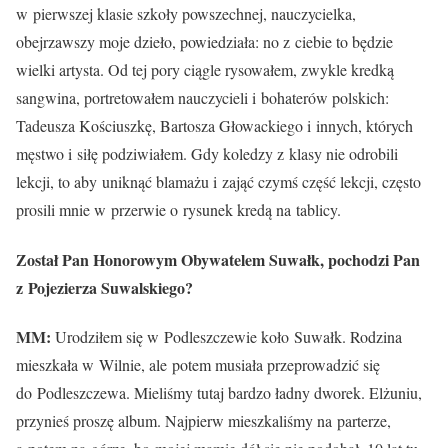
w pierwszej klasie szkoły powszechnej, nauczycielka,
obejrzawszy moje dzieło, powiedziała: no z ciebie to będzie
wielki artysta. Od tej pory ciągle rysowałem, zwykle kredką
sangwina, portretowałem nauczycieli i bohaterów polskich:
Tadeusza Kościuszkę, Bartosza Głowackiego i innych, których
męstwo i siłę podziwiałem. Gdy koledzy z klasy nie odrobili
lekcji, to aby uniknąć blamażu i zająć czymś część lekcji, często
prosili mnie w przerwie o rysunek kredą na tablicy.
Został Pan Honorowym Obywatelem Suwałk, pochodzi Pan
z Pojezierza Suwalskiego?
MM:
Urodziłem się w Podleszczewie koło Suwałk. Rodzina
mieszkała w Wilnie, ale potem musiała przeprowadzić się
do Podleszczewa. Mieliśmy tutaj bardzo ładny dworek. Elżuniu,
przynieś proszę album. Najpierw mieszkaliśmy na parterze,