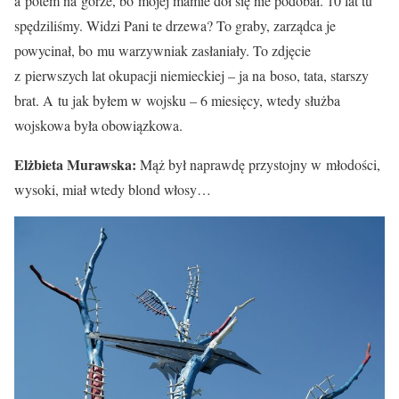
a potem na górze, bo mojej mamie dół się nie podobał. 10 lat tu
spędziliśmy. Widzi Pani te drzewa? To graby, zarządca je
powycinał, bo mu warzywniak zasłaniały. To zdjęcie
z pierwszych lat okupacji niemieckiej – ja na boso, tata, starszy
brat. A tu jak byłem w wojsku – 6 miesięcy, wtedy służba
wojskowa była obowiązkowa.
Elżbieta Murawska:
Mąż był naprawdę przystojny w młodości,
wysoki, miał wtedy blond włosy…