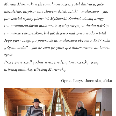
Marian Murawski wykreował nowoczesny styl ilustracji, jako
niezależne, inspirowane słowem dzieło sztuki – malarstwo – jak
powiedział słynny pisarz W. Myśliwski. Znalazł własną drogę
i w monumentalnym malarstwie sztalugowym, w duchu polskim
i w nurcie europejskim, był jak drzewo nad żywą wodą – tytuł
Jego pierwszego po powrocie do malarstwa obrazu z 1987 roku
„Żywa woda” – jak drzewo przynoszące dobre owoce do końca
życia.
Przez życie szedł godnie wraz z jedyną towarzyszką, żoną,
artystką malarką, Elżbietą Murawską.
Oprac. Larysa Jaromska, córka