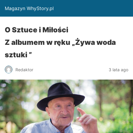
Magazyn WhyStory.pl
O Sztuce i Miłości
Z albumem w ręku „Żywa woda
sztuki ”
Redaktor
3 lata ago