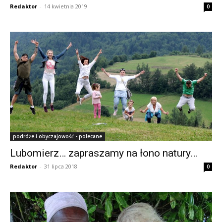
Redaktor
-
14 kwietnia 2019
0
podróże i obyczajowość - polecane
Lubomierz… zapraszamy na łono natury…
Redaktor
-
31 lipca 2018
0