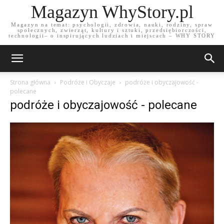
Magazyn WhyStory.pl
Magazyn na temat: psychologii, zdrowia, nauki, rodziny, spraw
społecznych, zwierząt, kultury i sztuki, przedsiębiorczości,
technologii– o inspirujących ludziach i miejscach – WHY STORY
Strona główna
Podróże i Obyczaje
podróże i obyczajowość -
polecane
podróże i obyczajowość - polecane