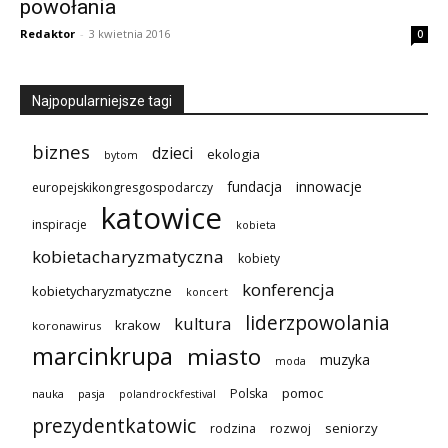
powołania
Redaktor
-
3 kwietnia 2016
0
Najpopularniejsze tagi
biznes
dzieci
ekologia
bytom
innowacje
fundacja
europejskikongresgospodarczy
katowice
inspiracje
kobieta
kobietacharyzmatyczna
kobiety
konferencja
kobietycharyzmatyczne
koncert
liderzpowolania
kultura
krakow
koronawirus
marcinkrupa
miasto
muzyka
moda
pomoc
Polska
nauka
pasja
polandrockfestival
prezydentkatowic
seniorzy
rodzina
rozwoj