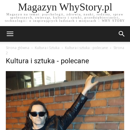
Magazyn WhyStory.pl
Magazyn na temat: psychologii, zdrowia, nauki, rodziny, spraw
społecznych, zwierząt, kultury i sztuki, przedsiębiorczości,
technologii– o inspirujących ludziach i miejscach – WHY STORY
Strona główna
Kultura i Sztuka
Kultura i sztuka - polecane
Strona
2
Kultura i sztuka - polecane