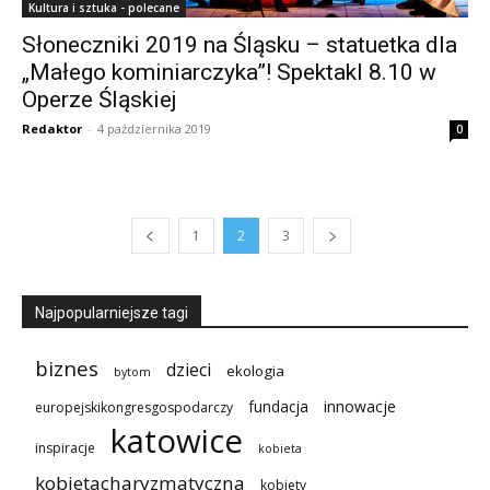
Kultura i sztuka - polecane
Słoneczniki 2019 na Śląsku – statuetka dla
„Małego kominiarczyka”! Spektakl 8.10 w
Operze Śląskiej
Redaktor
-
4 października 2019
0
1
2
3
Najpopularniejsze tagi
biznes
dzieci
ekologia
bytom
innowacje
fundacja
europejskikongresgospodarczy
katowice
inspiracje
kobieta
kobietacharyzmatyczna
kobiety