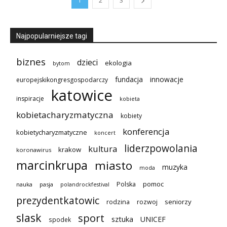
1
2
3
Najpopularniejsze tagi
biznes
dzieci
ekologia
bytom
innowacje
fundacja
europejskikongresgospodarczy
katowice
inspiracje
kobieta
kobietacharyzmatyczna
kobiety
konferencja
kobietycharyzmatyczne
koncert
liderzpowolania
kultura
krakow
koronawirus
marcinkrupa
miasto
muzyka
moda
pomoc
Polska
nauka
pasja
polandrockfestival
prezydentkatowic
seniorzy
rodzina
rozwoj
slask
sport
sztuka
UNICEF
spodek