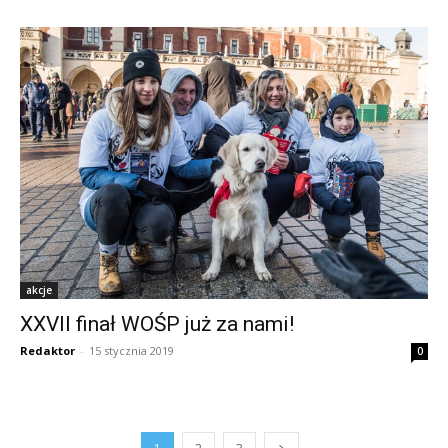
akcje
XXVII finał WOŚP już za nami!
Redaktor
-
15 stycznia 2019
0