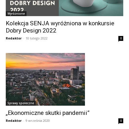
Wyróżnione
Kolekcja SENJA wyróżniona w konkursie
Dobry Design 2022
Redaktor
-
10 lutego 2022
0
Sprawy społeczne
„Ekonomiczne skutki pandemii”
Redaktor
-
9 września 2020
0