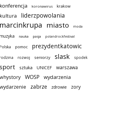
konferencja
krakow
koronawirus
liderzpowolania
kultura
marcinkrupa
miasto
moda
muzyka
nauka
pasja
polandrockfestival
prezydentkatowic
pomoc
Polska
slask
seniorzy
rodzina
rozwoj
spodek
sport
warszawa
sztuka
UNICEF
WOSP
wydarzenia
whystory
zabrze
wydarzenie
zory
zdrowie