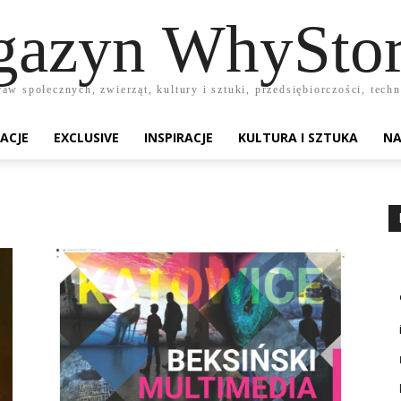
azyn WhyStor
raw społecznych, zwierząt, kultury i sztuki, przedsiębiorczości, te
ACJE
EXCLUSIVE
INSPIRACJE
KULTURA I SZTUKA
NA