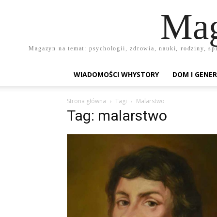
Mag
Magazyn na temat: psychologii, zdrowia, nauki, rodziny, sp
WIADOMOŚCI WHYSTORY
DOM I GENER
Strona główna
Tagi
Malarstwo
Tag: malarstwo