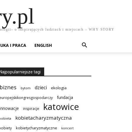
y.pl
chnologii– o inspirujących ludziach i miejscach – WHY STORY
UKA I PRACA
ENGLISH
Najpopularniejsze tagi
biznes
dzieci
ekologia
bytom
fundacja
europejskikongresgospodarczy
katowice
innowacje
inspiracje
kobietacharyzmatyczna
kobieta
kobietycharyzmatyczne
kobiety
koncert