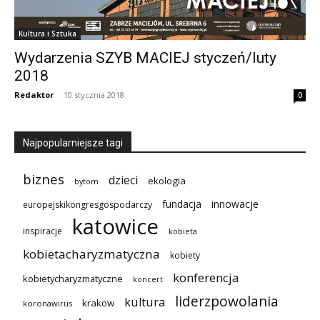
Kultura i Sztuka
Wydarzenia SZYB MACIEJ styczeń/luty
2018
Redaktor
-
10 stycznia 2018
0
Najpopularniejsze tagi
biznes
dzieci
ekologia
bytom
innowacje
fundacja
europejskikongresgospodarczy
katowice
inspiracje
kobieta
kobietacharyzmatyczna
kobiety
konferencja
kobietycharyzmatyczne
koncert
liderzpowolania
kultura
krakow
koronawirus