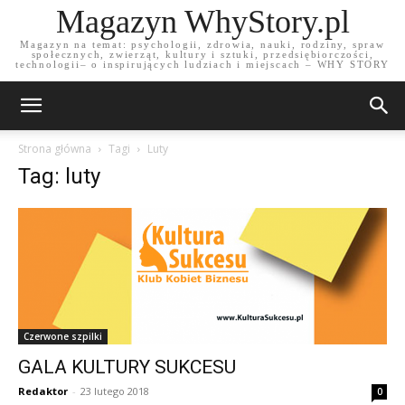
Magazyn WhyStory.pl
Magazyn na temat: psychologii, zdrowia, nauki, rodziny, spraw
społecznych, zwierząt, kultury i sztuki, przedsiębiorczości,
technologii– o inspirujących ludziach i miejscach – WHY STORY
Strona główna
Tagi
Luty
Tag: luty
Czerwone szpilki
GALA KULTURY SUKCESU
Redaktor
-
23 lutego 2018
0