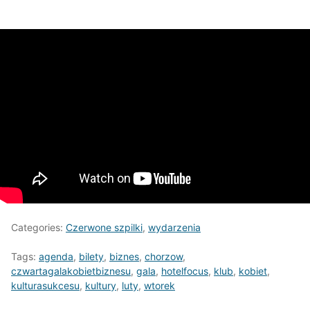
Categories:
Czerwone szpilki
,
wydarzenia
Tags:
agenda
,
bilety
,
biznes
,
chorzow
,
czwartagalakobietbiznesu
,
gala
,
hotelfocus
,
klub
,
kobiet
,
kulturasukcesu
,
kultury
,
luty
,
wtorek