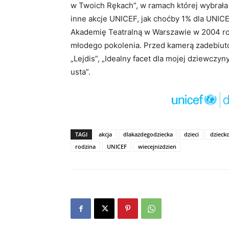
w Twoich Rękach”, w ramach której wybrała 
inne akcje UNICEF, jak choćby 1% dla UNI
Akademię Teatralną w Warszawie w 2004 roku
młodego pokolenia. Przed kamerą zadebiuto
„Lejdis”, „Idealny facet dla mojej dziewczyny
usta”.
TAGI
akcja
dlakazdegodziecka
dzieci
dzieck
rodzina
UNICEF
wiecejnizdzien