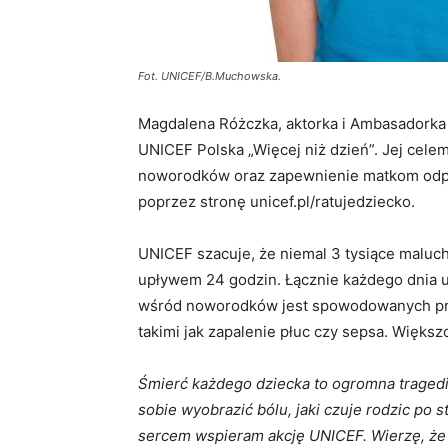
Fot. UNICEF/B.Muchowska.
Magdalena Różczka, aktorka i Ambasadorka
UNICEF Polska „Więcej niż dzień”. Jej celem
noworodków oraz zapewnienie matkom odp
poprzez stronę unicef.pl/ratujedziecko.
UNICEF szacuje, że niemal 3 tysiące maluch
upływem 24 godzin. Łącznie każdego dnia
wśród noworodków jest spowodowanych prz
takimi jak zapalenie płuc czy sepsa. Więks
Śmierć każdego dziecka to ogromna tragedi
sobie wyobrazić bólu, jaki czuje rodzic po s
sercem wspieram akcję UNICEF. Wierzę, ż