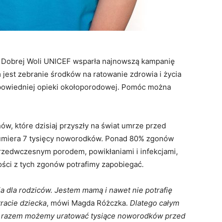
 Dobrej Woli UNICEF wsparła najnowszą kampanię
 jest zebranie środków na ratowanie zdrowia i życia
owiedniej opieki okołoporodowej. Pomóc można
ów, które dzisiaj przyszły na świat umrze przed
 umiera 7 tysięcy noworodków. Ponad 80% zgonów
edwczesnym porodem, powikłaniami i infekcjami,
zości z tych zgonów potrafimy zapobiegać.
a dla rodziców. Jestem mamą i nawet nie potrafię
tracie dziecka
, mówi Magda Różczka.
Dlatego całym
e razem możemy uratować tysiące noworodków przed