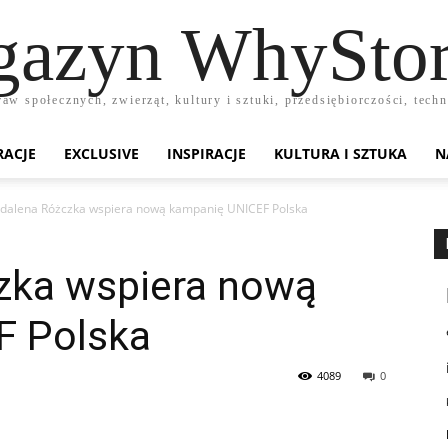
azyn WhyStor
raw społecznych, zwierząt, kultury i sztuki, przedsiębiorczości, te
RACJE
EXCLUSIVE
INSPIRACJE
KULTURA I SZTUKA
N
dalena Różczka wspiera nową kampanię UNICEF Polska
zka wspiera nową
F Polska
4089
0