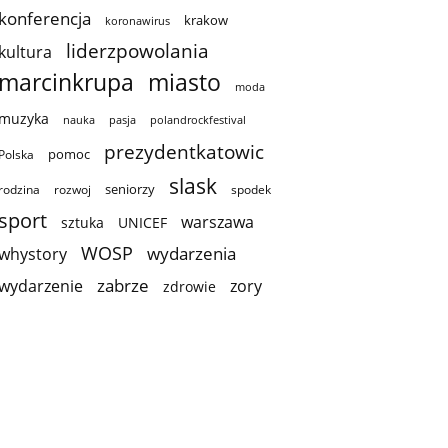
konferencja
krakow
koronawirus
liderzpowolania
kultura
marcinkrupa
miasto
moda
muzyka
nauka
pasja
polandrockfestival
prezydentkatowic
pomoc
Polska
slask
seniorzy
rodzina
rozwoj
spodek
sport
warszawa
sztuka
UNICEF
WOSP
wydarzenia
whystory
zabrze
wydarzenie
zory
zdrowie