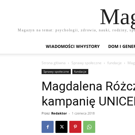
Mag
Magazyn na temat: psychologii, zdrowia, nauki, rodziny, sp
WIADOMOŚCI WHYSTORY
DOM I GENE
Strona główna
Sprawy społeczne
fundacje
Mag
Sprawy społeczne
fundacje
Magdalena Różc
kampanię UNICE
Przez
Redaktor
-
1 czerwca 2018