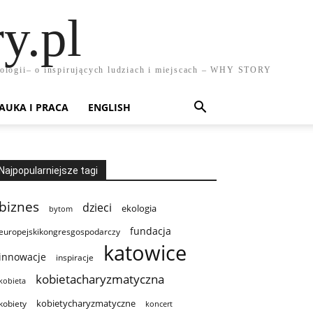
y.pl
chnologii– o inspirujących ludziach i miejscach – WHY STORY
AUKA I PRACA
ENGLISH
Najpopularniejsze tagi
biznes
dzieci
ekologia
bytom
fundacja
europejskikongresgospodarczy
katowice
innowacje
inspiracje
kobietacharyzmatyczna
kobieta
kobietycharyzmatyczne
kobiety
koncert