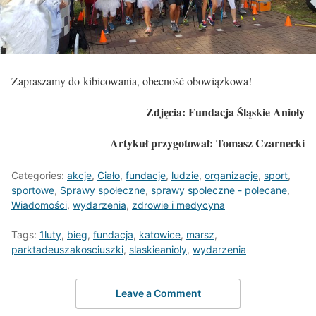
Zapraszamy do kibicowania, obecność obowiązkowa!
Zdjęcia: Fundacja Śląskie Anioły
Artykuł przygotował: Tomasz Czarnecki
Categories:
akcje
,
Ciało
,
fundacje
,
ludzie
,
organizacje
,
sport
,
sportowe
,
Sprawy społeczne
,
sprawy spoleczne - polecane
,
Wiadomości
,
wydarzenia
,
zdrowie i medycyna
Tags:
1luty
,
bieg
,
fundacja
,
katowice
,
marsz
,
parktadeuszakosciuszki
,
slaskieanioly
,
wydarzenia
Leave a Comment