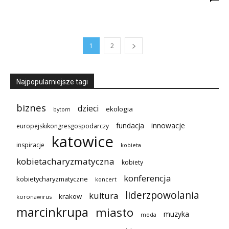
1
2
Najpopularniejsze tagi
biznes
dzieci
ekologia
bytom
innowacje
fundacja
europejskikongresgospodarczy
katowice
inspiracje
kobieta
kobietacharyzmatyczna
kobiety
konferencja
kobietycharyzmatyczne
koncert
liderzpowolania
kultura
krakow
koronawirus
marcinkrupa
miasto
muzyka
moda