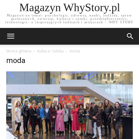
Magazyn WhyStory.pl
Magazyn na temat: psychologii, zdrowia, nauki, rodziny, spraw
społecznych, zwierząt, kultury i sztuki, przedsiębiorczości,
technologii– o inspirujących ludziach i miejscach – WHY STORY
Strona główna
Kultura i Sztuka
moda
moda