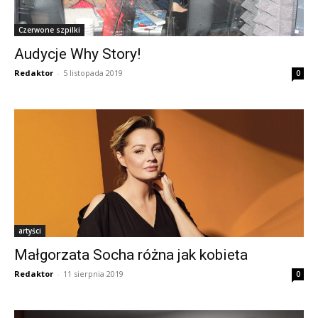
Czerwone szpilki
Audycje Why Story!
Redaktor
-
5 listopada 2019
0
artyści
Małgorzata Socha różna jak kobieta
Redaktor
-
11 sierpnia 2019
0