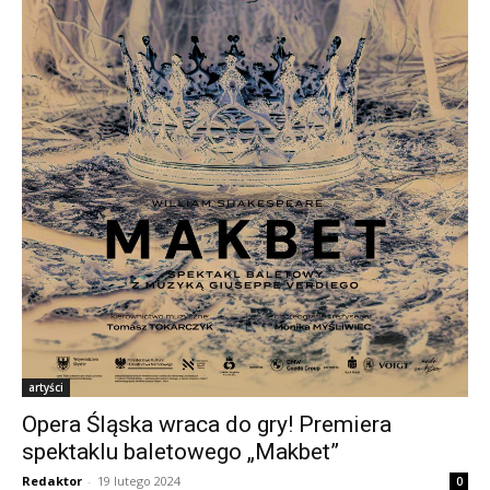
artyści
Opera Śląska wraca do gry! Premiera
spektaklu baletowego „Makbet”
Redaktor
-
19 lutego 2024
0