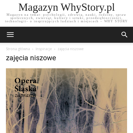
Magazyn WhyStory.pl
Magazyn na temat: psychologii, zdrowia, nauki, rodziny, spraw
społecznych, zwierząt, kultury i sztuki, przedsiębiorczości,
technologii– o inspirujących ludziach i miejscach – WHY STORY
Strona główna
Inspiracje
zajęcia niszowe
zajęcia niszowe