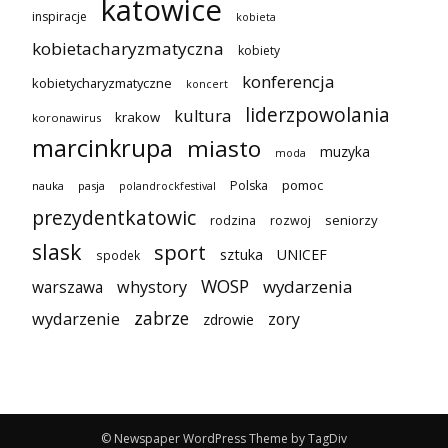
katowice
inspiracje
kobieta
kobietacharyzmatyczna
kobiety
konferencja
kobietycharyzmatyczne
koncert
liderzpowolania
kultura
krakow
koronawirus
marcinkrupa
miasto
muzyka
moda
pomoc
Polska
nauka
pasja
polandrockfestival
prezydentkatowic
seniorzy
rodzina
rozwoj
slask
sport
sztuka
UNICEF
spodek
WOSP
wydarzenia
warszawa
whystory
zabrze
wydarzenie
zory
zdrowie
© Newspaper WordPress Theme by TagDiv