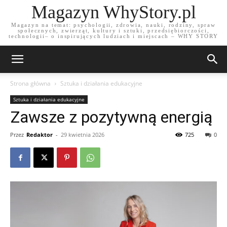
Magazyn WhyStory.pl
Magazyn na temat: psychologii, zdrowia, nauki, rodziny, spraw
społecznych, zwierząt, kultury i sztuki, przedsiębiorczości,
technologii– o inspirujących ludziach i miejscach – WHY STORY
Strona główna
Sztuka i działania edukacyjne
Sztuka i działania edukacyjne
Zawsze z pozytywną energią
Przez
Redaktor
-
29 kwietnia 2026
725
0