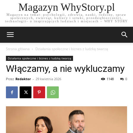
Magazyn WhyStory.pl
Magazyn na temat: psychologii, zdrowia, nauki, rodziny, spraw
społecznych, zwierząt, kultury i sztuki, przedsiębiorczości,
technologii– o inspirujących ludziach i miejscach – WHY STORY
Strona główna
Działania społeczne i biznes z ludzką twarzą
Działania społeczne i biznes z ludzką twarzą
Włączamy, a nie wykluczamy
Przez
Redaktor
-
29 kwietnia 2026
1148
0