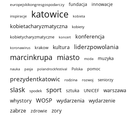
innowacje
fundacja
europejskikongresgospodarczy
katowice
inspiracje
kobieta
kobietacharyzmatyczna
kobiety
konferencja
kobietycharyzmatyczne
koncert
liderzpowolania
kultura
krakow
koronawirus
marcinkrupa
miasto
muzyka
moda
pomoc
Polska
nauka
pasja
polandrockfestival
prezydentkatowic
seniorzy
rodzina
rozwoj
slask
sport
warszawa
sztuka
UNICEF
spodek
WOSP
wydarzenia
wydarzenie
whystory
zabrze
zory
zdrowie