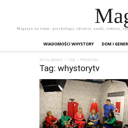
Mag
Magazyn na temat: psychologii, zdrowia, nauki, rodziny, sp
WIADOMOŚCI WHYSTORY
DOM I GENER
Strona główna
Tagi
Whystorytv
Tag: whystorytv