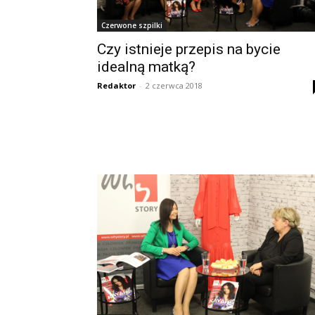
Czerwone szpilki
Czy istnieje przepis na bycie
idealną matką?
Redaktor
-
2 czerwca 2018