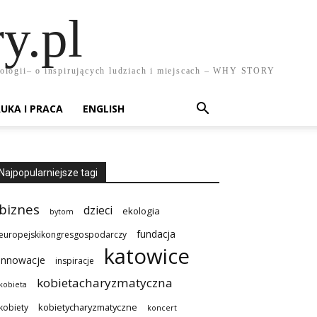
y.pl
chnologii– o inspirujących ludziach i miejscach – WHY STORY
UKA I PRACA
ENGLISH
Najpopularniejsze tagi
biznes
dzieci
ekologia
bytom
fundacja
europejskikongresgospodarczy
katowice
innowacje
inspiracje
kobietacharyzmatyczna
kobieta
kobietycharyzmatyczne
kobiety
koncert