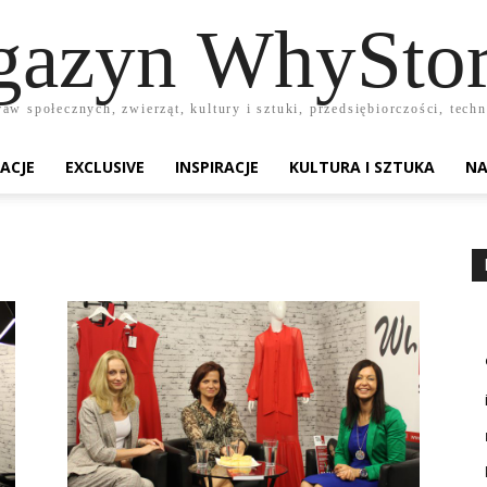
azyn WhyStor
raw społecznych, zwierząt, kultury i sztuki, przedsiębiorczości, te
ACJE
EXCLUSIVE
INSPIRACJE
KULTURA I SZTUKA
NA