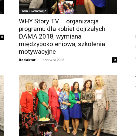
Dom i Generacje
WHY Story TV – organizacja
programu dla kobiet dojrzałych
DAMA 2018, wymiana
0
międzypokoleniowa, szkolenia
motywacyjne
Redaktor
-
1 czerwca 2018
0