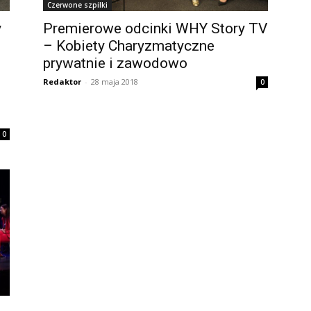
Czerwone szpilki
y
Premierowe odcinki WHY Story TV
– Kobiety Charyzmatyczne
prywatnie i zawodowo
Redaktor
-
28 maja 2018
0
0