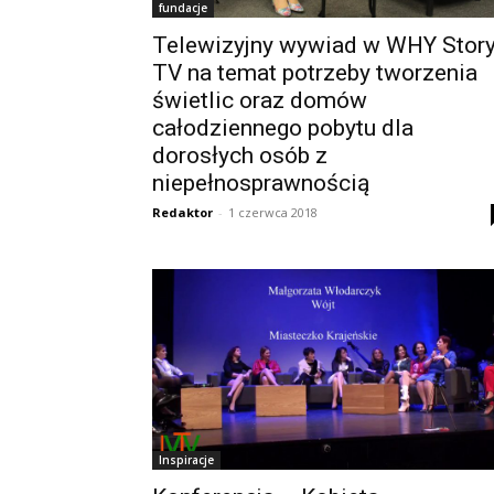
fundacje
Telewizyjny wywiad w WHY Stor
TV na temat potrzeby tworzenia
świetlic oraz domów
całodziennego pobytu dla
dorosłych osób z
niepełnosprawnością
Redaktor
-
1 czerwca 2018
Inspiracje