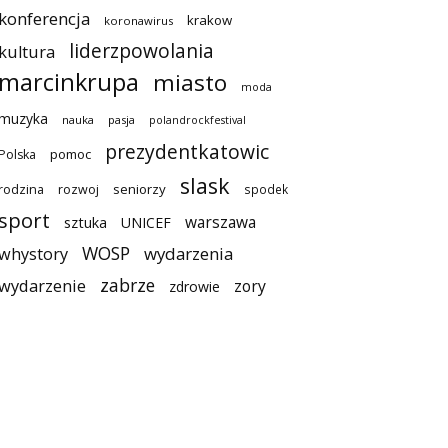
konferencja
krakow
koronawirus
liderzpowolania
kultura
marcinkrupa
miasto
moda
muzyka
nauka
pasja
polandrockfestival
prezydentkatowic
pomoc
Polska
slask
seniorzy
rodzina
rozwoj
spodek
sport
warszawa
sztuka
UNICEF
WOSP
wydarzenia
whystory
zabrze
wydarzenie
zory
zdrowie