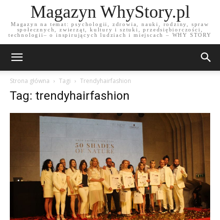
Magazyn WhyStory.pl
Magazyn na temat: psychologii, zdrowia, nauki, rodziny, spraw
społecznych, zwierząt, kultury i sztuki, przedsiębiorczości,
technologii– o inspirujących ludziach i miejscach – WHY STORY
Strona główna
Tagi
Trendyhairfashion
Tag: trendyhairfashion