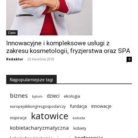
Ciało
Innowacyjne i kompleksowe usługi z
zakresu kosmetologii, fryzjerstwa oraz SPA
Redaktor
-
26 kwietnia 2018
0
Najpopularniejsze tagi
biznes
dzieci
ekologia
bytom
innowacje
fundacja
europejskikongresgospodarczy
katowice
inspiracje
kobieta
kobietacharyzmatyczna
kobiety
konferencja