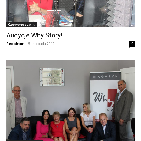
Czerwone szpilki
Audycje Why Story!
Redaktor
-
5 listopada 2019
0