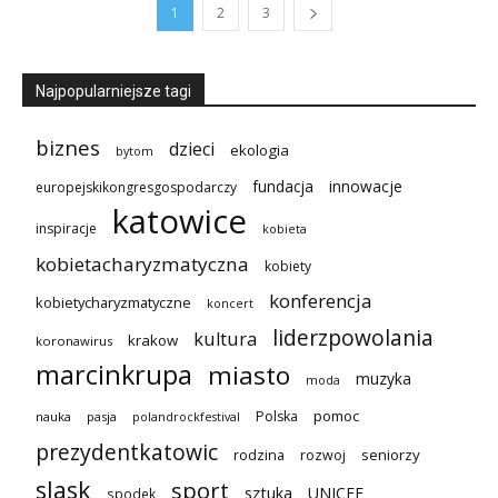
1
2
3
Najpopularniejsze tagi
biznes
dzieci
ekologia
bytom
innowacje
fundacja
europejskikongresgospodarczy
katowice
inspiracje
kobieta
kobietacharyzmatyczna
kobiety
konferencja
kobietycharyzmatyczne
koncert
liderzpowolania
kultura
krakow
koronawirus
marcinkrupa
miasto
muzyka
moda
pomoc
Polska
nauka
pasja
polandrockfestival
prezydentkatowic
seniorzy
rodzina
rozwoj
slask
sport
sztuka
UNICEF
spodek