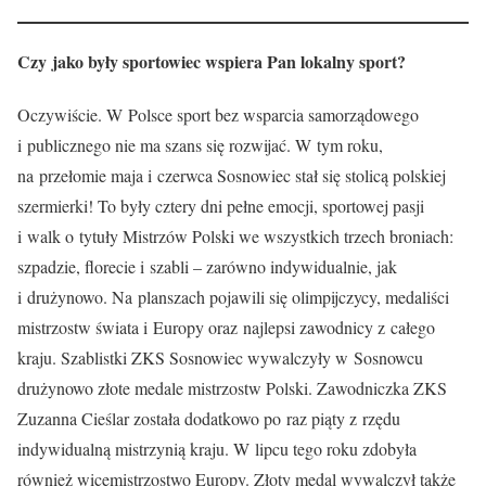
Czy jako były sportowiec wspiera Pan lokalny sport?
Oczywiście. W Polsce sport bez wsparcia samorządowego
i publicznego nie ma szans się rozwijać. W tym roku,
na przełomie maja i czerwca Sosnowiec stał się stolicą polskiej
szermierki! To były cztery dni pełne emocji, sportowej pasji
i walk o tytuły Mistrzów Polski we wszystkich trzech broniach:
szpadzie, florecie i szabli – zarówno indywidualnie, jak
i drużynowo. Na planszach pojawili się olimpijczycy, medaliści
mistrzostw świata i Europy oraz najlepsi zawodnicy z całego
kraju. Szablistki ZKS Sosnowiec wywalczyły w Sosnowcu
drużynowo złote medale mistrzostw Polski. Zawodniczka ZKS
Zuzanna Cieślar została dodatkowo po raz piąty z rzędu
indywidualną mistrzynią kraju. W lipcu tego roku zdobyła
również wicemistrzostwo Europy. Złoty medal wywalczył także