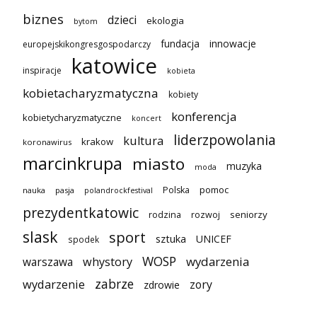
biznes
dzieci
ekologia
bytom
innowacje
fundacja
europejskikongresgospodarczy
katowice
inspiracje
kobieta
kobietacharyzmatyczna
kobiety
konferencja
kobietycharyzmatyczne
koncert
liderzpowolania
kultura
krakow
koronawirus
marcinkrupa
miasto
muzyka
moda
pomoc
Polska
nauka
pasja
polandrockfestival
prezydentkatowic
seniorzy
rodzina
rozwoj
slask
sport
sztuka
UNICEF
spodek
WOSP
wydarzenia
warszawa
whystory
zabrze
wydarzenie
zory
zdrowie