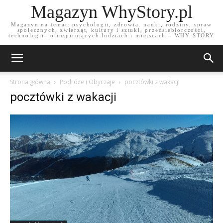
Magazyn WhyStory.pl
Magazyn na temat: psychologii, zdrowia, nauki, rodziny, spraw
społecznych, zwierząt, kultury i sztuki, przedsiębiorczości,
technologii– o inspirujących ludziach i miejscach – WHY STORY
Strona główna
Podróże i Obyczaje
pocztówki z wakacji
pocztówki z wakacji