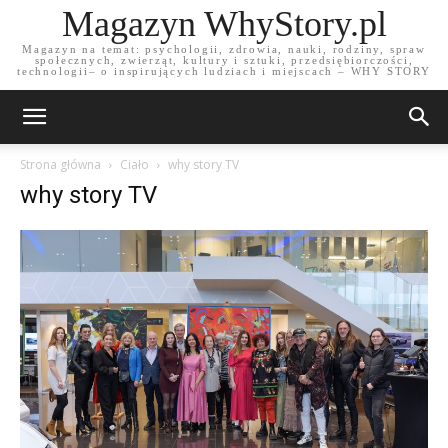
Magazyn WhyStory.pl
Magazyn na temat: psychologii, zdrowia, nauki, rodziny, spraw
społecznych, zwierząt, kultury i sztuki, przedsiębiorczości,
technologii– o inspirujących ludziach i miejscach – WHY STORY
Strona główna
Ciało
why story TV
why story TV