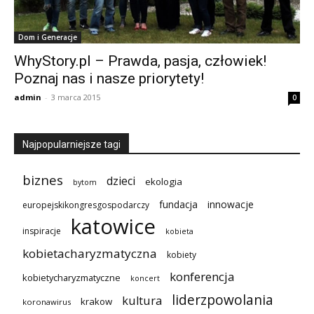
Dom i Generacje
WhyStory.pl – Prawda, pasja, człowiek!
Poznaj nas i nasze priorytety!
admin
-
3 marca 2015
0
Najpopularniejsze tagi
biznes
dzieci
ekologia
bytom
innowacje
fundacja
europejskikongresgospodarczy
katowice
inspiracje
kobieta
kobietacharyzmatyczna
kobiety
konferencja
kobietycharyzmatyczne
koncert
liderzpowolania
kultura
krakow
koronawirus