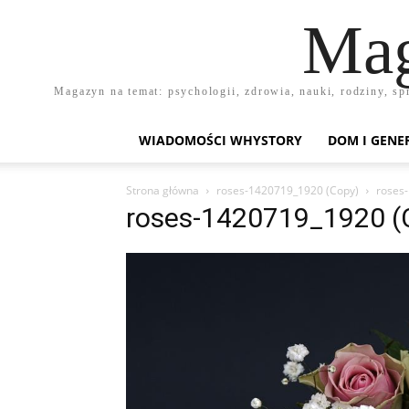
Mag
Magazyn na temat: psychologii, zdrowia, nauki, rodziny, sp
WIADOMOŚCI WHYSTORY
DOM I GENE
Strona główna
roses-1420719_1920 (Copy)
roses
roses-1420719_1920 (