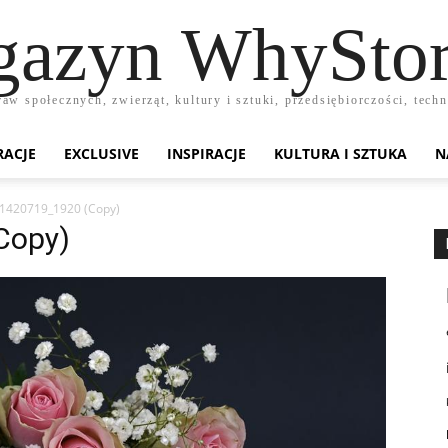
azyn WhyStor
raw społecznych, zwierząt, kultury i sztuki, przedsiębiorczości, te
RACJE
EXCLUSIVE
INSPIRACJE
KULTURA I SZTUKA
N
-1420719_1920 (Copy)
Copy)