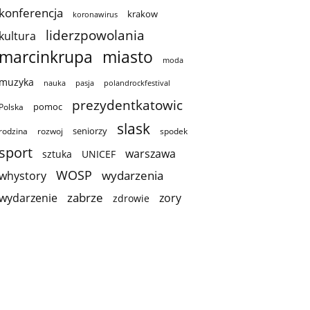
konferencja
krakow
koronawirus
liderzpowolania
kultura
marcinkrupa
miasto
moda
muzyka
nauka
pasja
polandrockfestival
prezydentkatowic
pomoc
Polska
slask
seniorzy
rodzina
rozwoj
spodek
sport
warszawa
sztuka
UNICEF
WOSP
wydarzenia
whystory
zabrze
wydarzenie
zory
zdrowie