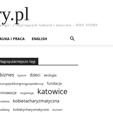
y.pl
chnologii– o inspirujących ludziach i miejscach – WHY STORY
AUKA I PRACA
ENGLISH
Najpopularniejsze tagi
biznes
dzieci
ekologia
bytom
fundacja
europejskikongresgospodarczy
katowice
innowacje
inspiracje
kobietacharyzmatyczna
kobieta
kobietycharyzmatyczne
kobiety
koncert