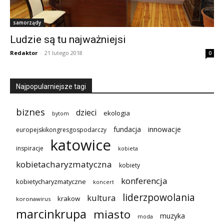
samorządy
Ludzie są tu najważniejsi
Redaktor
-
21 lutego 2018
0
Najpopularniejsze tagi
biznes
dzieci
ekologia
bytom
innowacje
fundacja
europejskikongresgospodarczy
katowice
inspiracje
kobieta
kobietacharyzmatyczna
kobiety
konferencja
kobietycharyzmatyczne
koncert
liderzpowolania
kultura
krakow
koronawirus
marcinkrupa
miasto
muzyka
moda