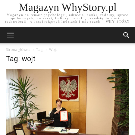
Magazyn WhyStory.pl
Magazyn na temat: psychologii, zdrowia, nauki, rodziny, spraw
społecznych, zwierząt, kultury i sztuki, przedsiębiorczości,
technologii– o inspirujących ludziach i miejscach – WHY STORY
Strona główna
Tagi
Wojt
Tag: wojt