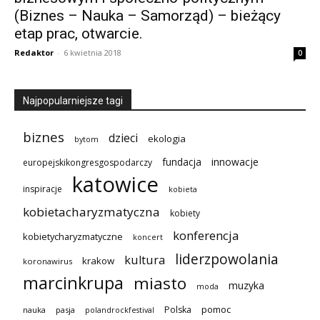
(Biznes – Nauka – Samorząd) – bieżący
etap prac, otwarcie.
Redaktor
-
6 kwietnia 2018
0
Najpopularniejsze tagi
biznes
dzieci
ekologia
bytom
innowacje
fundacja
europejskikongresgospodarczy
katowice
inspiracje
kobieta
kobietacharyzmatyczna
kobiety
konferencja
kobietycharyzmatyczne
koncert
liderzpowolania
kultura
krakow
koronawirus
marcinkrupa
miasto
muzyka
moda
pomoc
Polska
nauka
pasja
polandrockfestival