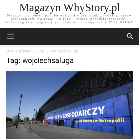
Magazyn WhyStory.pl
Magazyn na temat: psychologii, zdrowia, nauki, rodziny, spraw
społecznych, zwierząt, kultury i sztuki, przedsiębiorczości,
technologii– o inspirujących ludziach i miejscach – WHY STORY
Strona główna
Tagi
Wojciechsaluga
Tag: wojciechsaluga