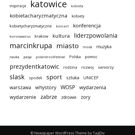
katowice
inspiracje
kobieta
kobietacharyzmatyczna
kobiety
konferencja
kobietycharyzmatyczne
koncert
liderzpowolania
kultura
krakow
koronawirus
marcinkrupa
miasto
muzyka
moda
pomoc
Polska
nauka
pasja
polandrockfestival
prezydentkatowic
seniorzy
rodzina
rozwoj
slask
sport
sztuka
UNICEF
spodek
WOSP
wydarzenia
warszawa
whystory
zabrze
wydarzenie
zory
zdrowie
© Newspaper WordPress Theme by TagDiv