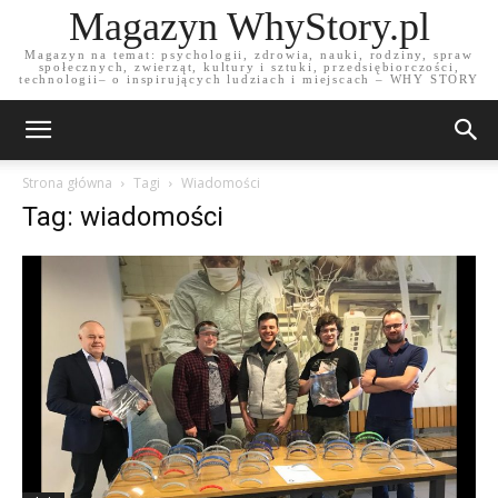
Magazyn WhyStory.pl
Magazyn na temat: psychologii, zdrowia, nauki, rodziny, spraw
społecznych, zwierząt, kultury i sztuki, przedsiębiorczości,
technologii– o inspirujących ludziach i miejscach – WHY STORY
Strona główna
Tagi
Wiadomości
Tag: wiadomości