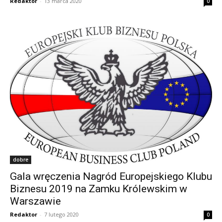
Redaktor
-
13 marca 2020
0
dobre
Gala wręczenia Nagród Europejskiego Klubu
Biznesu 2019 na Zamku Królewskim w
Warszawie
Redaktor
-
7 lutego 2020
0