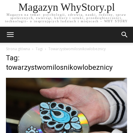
Magazyn WhyStory.pl
Magazyn na temat: psychologii, zdrowia, nauki, rodziny, spraw
społecznych, zwierząt, kultury i sztuki, przedsiębiorczości,
technologii– o inspirujących ludziach i miejscach – WHY STORY
Strona główna
Tagi
Towarzystwomilosnikowlobeznicy
Tag:
towarzystwomilosnikowlobeznicy