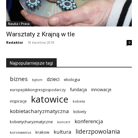
Nauka i Praca
Warsztaty z Krajną w tle
Redaktor
-
18 kwietnia 2018
0
Najpopularniejsze tagi
biznes
dzieci
ekologia
bytom
innowacje
fundacja
europejskikongresgospodarczy
katowice
inspiracje
kobieta
kobietacharyzmatyczna
kobiety
konferencja
kobietycharyzmatyczne
koncert
liderzpowolania
kultura
krakow
koronawirus