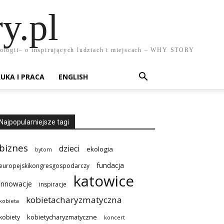
y.pl
chnologii– o inspirujących ludziach i miejscach – WHY STORY
UKA I PRACA
ENGLISH
Najpopularniejsze tagi
biznes
dzieci
ekologia
bytom
fundacja
europejskikongresgospodarczy
katowice
innowacje
inspiracje
kobietacharyzmatyczna
kobieta
kobietycharyzmatyczne
kobiety
koncert