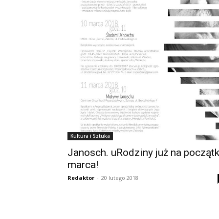
Kultura i Sztuka
Janosch. uRodziny już na począt
marca!
Redaktor
-
20 lutego 2018