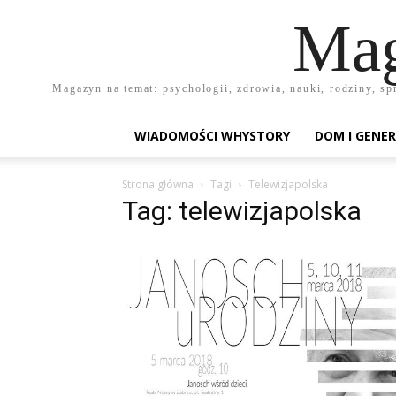
Mag
Magazyn na temat: psychologii, zdrowia, nauki, rodziny, sp
WIADOMOŚCI WHYSTORY
DOM I GENER
Strona główna
Tagi
Telewizjapolska
Tag: telewizjapolska