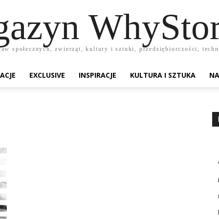
azyn WhyStor
raw społecznych, zwierząt, kultury i sztuki, przedsiębiorczości, te
ACJE
EXCLUSIVE
INSPIRACJE
KULTURA I SZTUKA
NA