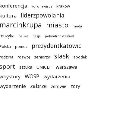
konferencja
krakow
koronawirus
liderzpowolania
kultura
marcinkrupa
miasto
moda
muzyka
nauka
pasja
polandrockfestival
prezydentkatowic
pomoc
Polska
slask
seniorzy
rodzina
rozwoj
spodek
sport
warszawa
sztuka
UNICEF
WOSP
wydarzenia
whystory
zabrze
wydarzenie
zory
zdrowie