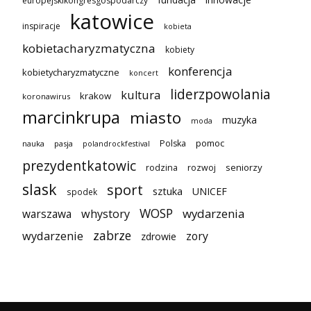
fundacja
europejskikongresgospodarczy
katowice
inspiracje
kobieta
kobietacharyzmatyczna
kobiety
konferencja
kobietycharyzmatyczne
koncert
liderzpowolania
kultura
krakow
koronawirus
marcinkrupa
miasto
muzyka
moda
pomoc
Polska
nauka
pasja
polandrockfestival
prezydentkatowic
seniorzy
rodzina
rozwoj
slask
sport
sztuka
UNICEF
spodek
WOSP
wydarzenia
warszawa
whystory
zabrze
wydarzenie
zory
zdrowie