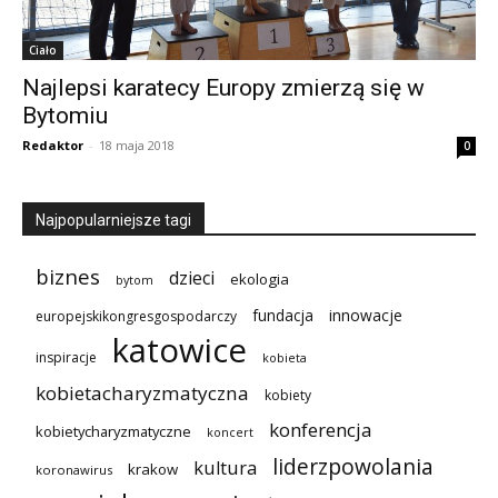
Ciało
Najlepsi karatecy Europy zmierzą się w
Bytomiu
Redaktor
-
18 maja 2018
0
Najpopularniejsze tagi
biznes
dzieci
ekologia
bytom
innowacje
fundacja
europejskikongresgospodarczy
katowice
inspiracje
kobieta
kobietacharyzmatyczna
kobiety
konferencja
kobietycharyzmatyczne
koncert
liderzpowolania
kultura
krakow
koronawirus