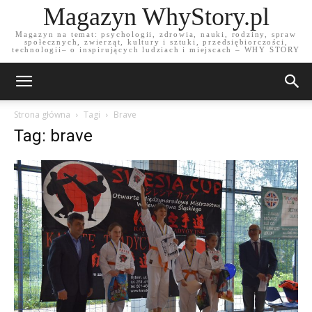
Magazyn WhyStory.pl
Magazyn na temat: psychologii, zdrowia, nauki, rodziny, spraw
społecznych, zwierząt, kultury i sztuki, przedsiębiorczości,
technologii– o inspirujących ludziach i miejscach – WHY STORY
Strona główna
Tagi
Brave
Tag: brave