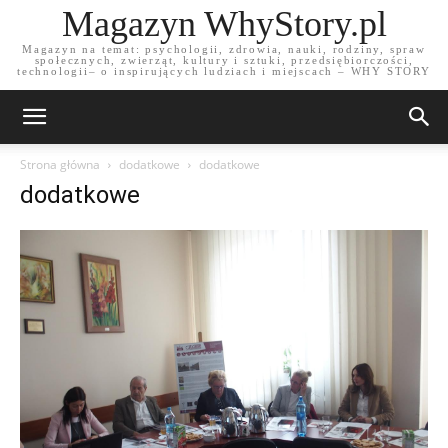
Magazyn WhyStory.pl
Magazyn na temat: psychologii, zdrowia, nauki, rodziny, spraw
społecznych, zwierząt, kultury i sztuki, przedsiębiorczości,
technologii– o inspirujących ludziach i miejscach – WHY STORY
Strona główna
dodatkowe
dodatkowe
dodatkowe