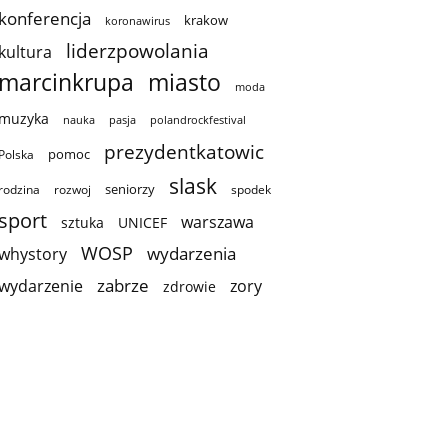
konferencja
krakow
koronawirus
liderzpowolania
kultura
marcinkrupa
miasto
moda
muzyka
nauka
pasja
polandrockfestival
prezydentkatowic
pomoc
Polska
slask
seniorzy
rodzina
rozwoj
spodek
sport
warszawa
sztuka
UNICEF
WOSP
wydarzenia
whystory
zabrze
wydarzenie
zory
zdrowie