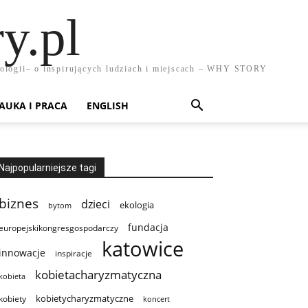
y.pl
chnologii– o inspirujących ludziach i miejscach – WHY STORY
AUKA I PRACA
ENGLISH
Najpopularniejsze tagi
biznes
dzieci
ekologia
bytom
fundacja
europejskikongresgospodarczy
katowice
innowacje
inspiracje
kobietacharyzmatyczna
kobieta
kobietycharyzmatyczne
kobiety
koncert