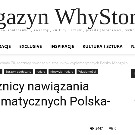
azyn WhyStor
raw społecznych, zwierząt, kultury i sztuki, przedsiębiorczości, te
RACJE
EXCLUSIVE
INSPIRACJE
KULTURA I SZTUKA
N
chody 70. rocznicy nawiązania stosunków dyplomatycznych Polska-Mongolia
a
Sprawy społeczne
ludzie
niezwykli ludzie
Wiadomości
znicy nawiązania
matycznych Polska-
2447
0