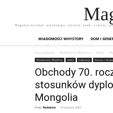
Mag
Magazyn na temat: psychologii, zdrowia, nauki, rodziny, sp
WIADOMOŚCI WHYSTORY
DOM I GENE
Strona główna
Wiadomości WhyStory
dobre
Ob
Wiadomości WhyStory
dobre
Inspiracje
Kultura i Sztuk
Obchody 70. roc
stosunków dyplo
Mongolia
Przez
Redaktor
-
14 stycznia 2020