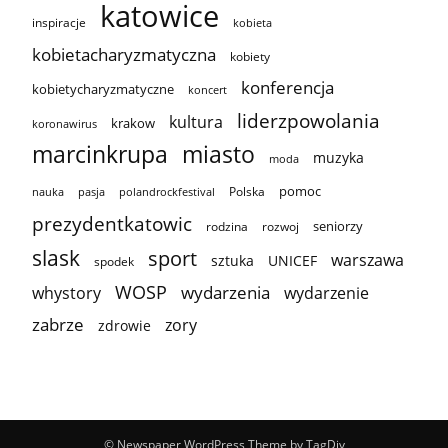
katowice
inspiracje
kobieta
kobietacharyzmatyczna
kobiety
konferencja
kobietycharyzmatyczne
koncert
liderzpowolania
kultura
krakow
koronawirus
marcinkrupa
miasto
muzyka
moda
pomoc
Polska
nauka
pasja
polandrockfestival
prezydentkatowic
seniorzy
rodzina
rozwoj
slask
sport
warszawa
sztuka
UNICEF
spodek
WOSP
wydarzenia
wydarzenie
whystory
zabrze
zory
zdrowie
© Newspaper WordPress Theme by TagDiv