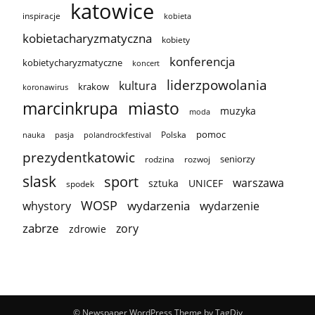
katowice
inspiracje
kobieta
kobietacharyzmatyczna
kobiety
konferencja
kobietycharyzmatyczne
koncert
liderzpowolania
kultura
krakow
koronawirus
marcinkrupa
miasto
muzyka
moda
pomoc
Polska
nauka
pasja
polandrockfestival
prezydentkatowic
seniorzy
rodzina
rozwoj
slask
sport
warszawa
sztuka
UNICEF
spodek
WOSP
wydarzenia
wydarzenie
whystory
zabrze
zory
zdrowie
© Newspaper WordPress Theme by TagDiv