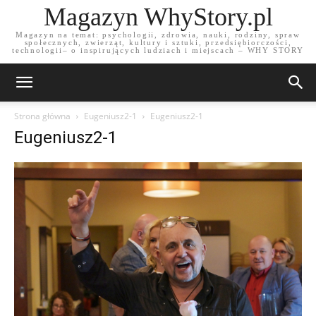
Magazyn WhyStory.pl
Magazyn na temat: psychologii, zdrowia, nauki, rodziny, spraw
społecznych, zwierząt, kultury i sztuki, przedsiębiorczości,
technologii– o inspirujących ludziach i miejscach – WHY STORY
Strona główna
Eugeniusz2-1
Eugeniusz2-1
Eugeniusz2-1